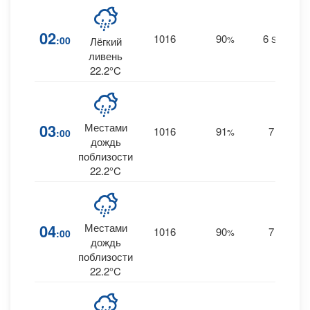
02
1016
90
6
:00
%
SSE
Лёгкий
0.
ливень
22.2°C
03
Местами
1016
91
7
:00
%
S
0.
дождь
поблизости
22.2°C
04
Местами
1016
90
7
:00
%
S
0
дождь
поблизости
22.2°C