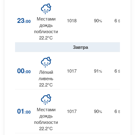
23
Местами
1018
90
6
:00
%
SSE
0
дождь
поблизости
22.2°C
Завтра
00
1017
91
6
:00
%
SSE
Лёгкий
0.
ливень
22.2°C
01
Местами
1017
90
6
:00
%
SSE
0
дождь
поблизости
22.2°C