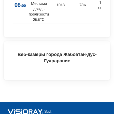
11
08
Местами
1018
78
:00
%
SSE
0
дождь
поблизости
25.5°C
Веб-камеры города Жабоатан-дус-
Гуарарапис
S.r.l.