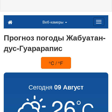
Веб-камеры
Прогноз погоды Жабуатан-
дус-Гуарарапис
°C / °F
Сегодня
09 Август
26
°
C