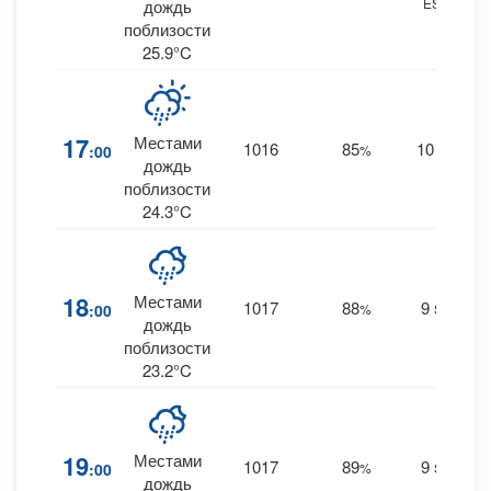
ESE
0.
дождь
поблизости
25.9°C
17
Местами
1016
85
10
:00
%
SE
0.
дождь
поблизости
24.3°C
18
Местами
1017
88
9
:00
%
SE
0
дождь
поблизости
23.2°C
19
Местами
1017
89
9
:00
%
SE
0.
дождь