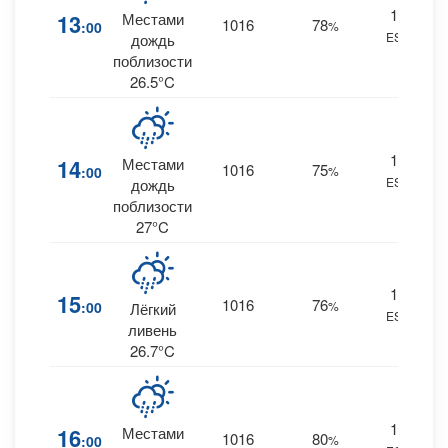
16
13
Местами
1016
78
:00
%
ESE
0.
дождь
поблизости
26.5°C
16
14
Местами
1016
75
:00
%
ESE
0.
дождь
поблизости
27°C
15
15
1016
76
:00
%
Лёгкий
ESE
0.
ливень
26.7°C
14
16
Местами
1016
80
:00
%