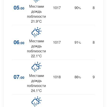
05
Местами
1017
90
8
:00
%
S
0.
дождь
поблизости
21.9°C
06
Местами
1017
91
8
:00
%
S
0
дождь
поблизости
22.1°C
07
Местами
1018
86
9
:00
%
S
0.
дождь
поблизости
24.1°C