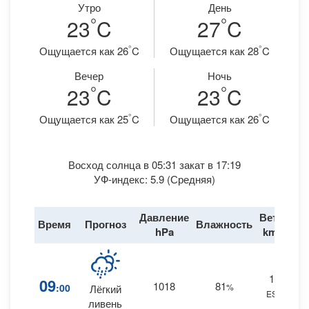
Утро
День
°
°
23
C
27
C
°
°
Ощущается как 26
C
Ощущается как 28
C
Вечер
Ночь
°
°
23
C
23
C
°
°
Ощущается как 25
C
Ощущается как 26
C
Восход солнца в 05:31 закат в 17:19
УФ-индекс: 5.9 (Средняя)
Давление
Ветер
Время
Прогноз
Влажность
Д
hPa
km/h
18
09
1018
81
:00
%
Лёгкий
ESE
0.
ливень