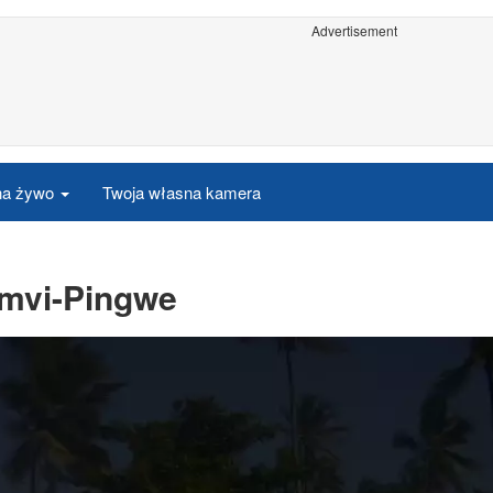
Advertisement
 na żywo
Twoja własna kamera
amvi-Pingwe