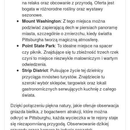
na relaks oraz obcowanie z przyrodą. Oferta jest
bogata w różnorodne rośliny oraz wystawy
sezonowe.
Mount Washington
: Z tego miejsca można
podziwiać zapierającą dech w piersiach panoramę
miasta, szczególnie o zmierzchu, kiedy światła
Pittsburgha tworzą magiczną atmosferę.
Point State Park
: To idealne miejsce na spacer
czy piknik. Znajdujące się tu zbieżność trzech rzek
czyni to miejsce niezwykle malowniczym i wartym
odwiedzenia.
Strip District
: Pulsujące życie tej dzielnicy
przyciąga mnóstwo turystów. Znajdziecie tu
szeroki wybór sklepów, targowisk oraz lokali
gastronomicznych serwujących kuchnię z całego
świata.
Dzięki połączeniu piękna natury, jakie oferuje obserwacja
gniazda bielika, z bogactwem atrakcji, które można
odkryć w Pittsburghu, każda wycieczka w te rejony staje
się niezapomnianą przygodą. Obserwowanie dzikiej
przyrody przez kamerę to jedynie początek