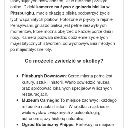
fascynujących doświadczeń, jakie możecie przeżyć
online. Dzięki
kamerze na żywo z gniazda bielika w
Pittsburghu
, macie okazję z bliska podpatrzyć życie
tych wspaniałych ptaków. Położone w pięknym rejonie
Pensylwanii, gniazdo bielika jest pełne niezwykłych
momentów, które można obejrzeć o każdej porze dnia i
nocy. Kamera pozwala śledzić codzienne życie tych
majestatycznych stworzeń, od wychowywania młodych
po majestatyczne loty.
Co możecie zwiedzić w okolicy?
Pittsburgh Downtown
: Serce miasta pełne jest
kultury, sztuki i historii. Warto odwiedzić muzea
oraz spróbować lokalnych specjałów w licznych
restauracjach.
Muzeum Carnegie
: To miejsce zachwyci każdego
miłośnika nauki i historii. W środku znajdziecie
wiele wystaw związanych z paleontologią,
astronomią czy historią naturalną.
Ogród Botaniczny Phipps
: Perfekcyjne miejsce