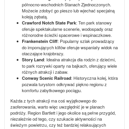
północno-wschodnich Stanach Zjednoczonych.
Możecie zdobyć go pieszo lub wjechać specjalną
koleją zębatą.
Crawford Notch State Park
: Ten park stanowy
oferuje spektakularne scenerie, wodospady oraz
różnorodne ścieżki spacerowe i wspinaczkowe.
Frankenstein Cliff
: Popularny szlak prowadzący
do imponujących klifów oferuje wspaniały widok na
otaczające krajobrazy.
Story Land
: Idealna atrakcja dla rodzin z dziećmi,
to park rozrywki oparty na bajkach, oferujący wiele
różnych atrakcji i zabaw.
Conway Scenic Railroad
: Historyczna kolej, która
pozwala turystom odkrywać piękno regionu z
komfortu zabytkowego pociągu.
Każda z tych atrakcji ma coś wyjątkowego do
zaoferowania, warto więc uwzględnić je w planach
podróży. Region Bartlett i jego okolice są pełne przygód,
niezależnie od tego, czy szukacie aktywności na
świeżym powietrzu, czy też bardziej relaksujących