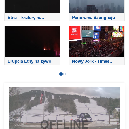
Etna – kratery na
Panorama Szanghaju
szczycie
Erupcja Etny na żywo
Nowy Jork - Times
Square
OFFLINE