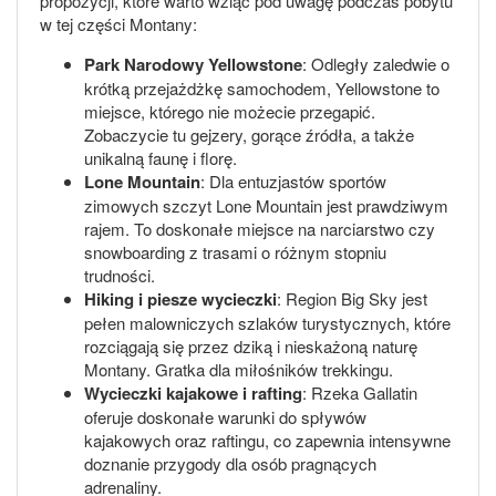
propozycji, które warto wziąć pod uwagę podczas pobytu
w tej części Montany:
Park Narodowy Yellowstone
: Odległy zaledwie o
krótką przejażdżkę samochodem, Yellowstone to
miejsce, którego nie możecie przegapić.
Zobaczycie tu gejzery, gorące źródła, a także
unikalną faunę i florę.
Lone Mountain
: Dla entuzjastów sportów
zimowych szczyt Lone Mountain jest prawdziwym
rajem. To doskonałe miejsce na narciarstwo czy
snowboarding z trasami o różnym stopniu
trudności.
Hiking i piesze wycieczki
: Region Big Sky jest
pełen malowniczych szlaków turystycznych, które
rozciągają się przez dziką i nieskażoną naturę
Montany. Gratka dla miłośników trekkingu.
Wycieczki kajakowe i rafting
: Rzeka Gallatin
oferuje doskonałe warunki do spływów
kajakowych oraz raftingu, co zapewnia intensywne
doznanie przygody dla osób pragnących
adrenaliny.