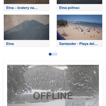
Etna – kratery na
Etna północ
szczycie
Etna
Santander - Playa del
Sardinero
OFFLINE