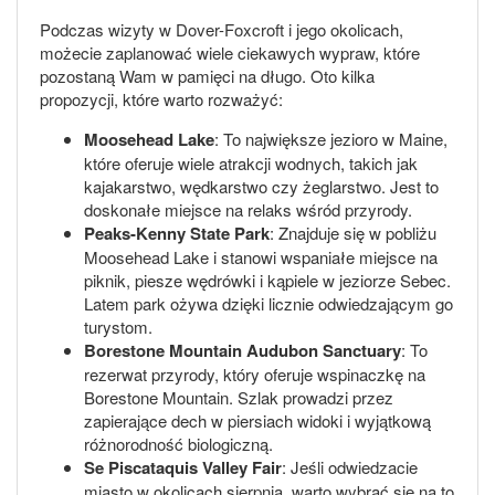
Podczas wizyty w Dover-Foxcroft i jego okolicach,
możecie zaplanować wiele ciekawych wypraw, które
pozostaną Wam w pamięci na długo. Oto kilka
propozycji, które warto rozważyć:
Moosehead Lake
: To największe jezioro w Maine,
które oferuje wiele atrakcji wodnych, takich jak
kajakarstwo, wędkarstwo czy żeglarstwo. Jest to
doskonałe miejsce na relaks wśród przyrody.
Peaks-Kenny State Park
: Znajduje się w pobliżu
Moosehead Lake i stanowi wspaniałe miejsce na
piknik, piesze wędrówki i kąpiele w jeziorze Sebec.
Latem park ożywa dzięki licznie odwiedzającym go
turystom.
Borestone Mountain Audubon Sanctuary
: To
rezerwat przyrody, który oferuje wspinaczkę na
Borestone Mountain. Szlak prowadzi przez
zapierające dech w piersiach widoki i wyjątkową
różnorodność biologiczną.
Se Piscataquis Valley Fair
: Jeśli odwiedzacie
miasto w okolicach sierpnia, warto wybrać się na to