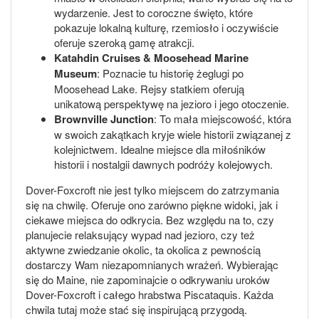
wydarzenie. Jest to coroczne święto, które
pokazuje lokalną kulturę, rzemiosło i oczywiście
oferuje szeroką gamę atrakcji.
Katahdin Cruises & Moosehead Marine
Museum
: Poznacie tu historię żeglugi po
Moosehead Lake. Rejsy statkiem oferują
unikatową perspektywę na jezioro i jego otoczenie.
Brownville Junction
: To mała miejscowość, która
w swoich zakątkach kryje wiele historii związanej z
kolejnictwem. Idealne miejsce dla miłośników
historii i nostalgii dawnych podróży kolejowych.
Dover-Foxcroft nie jest tylko miejscem do zatrzymania
się na chwilę. Oferuje ono zarówno piękne widoki, jak i
ciekawe miejsca do odkrycia. Bez względu na to, czy
planujecie relaksujący wypad nad jezioro, czy też
aktywne zwiedzanie okolic, ta okolica z pewnością
dostarczy Wam niezapomnianych wrażeń. Wybierając
się do Maine, nie zapominajcie o odkrywaniu uroków
Dover-Foxcroft i całego hrabstwa Piscataquis. Każda
chwila tutaj może stać się inspirującą przygodą.