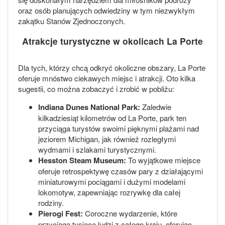
oraz osób planujących odwiedziny w tym niezwykłym
zakątku Stanów Zjednoczonych.
Atrakcje turystyczne w okolicach La Porte
Dla tych, którzy chcą odkryć okoliczne obszary, La Porte
oferuje mnóstwo ciekawych miejsc i atrakcji. Oto kilka
sugestii, co można zobaczyć i zrobić w pobliżu:
Indiana Dunes National Park:
Zaledwie
kilkadziesiąt kilometrów od La Porte, park ten
przyciąga turystów swoimi pięknymi plażami nad
jeziorem Michigan, jak również rozległymi
wydmami i szlakami turystycznymi.
Hesston Steam Museum:
To wyjątkowe miejsce
oferuje retrospektywę czasów pary z działającymi
miniaturowymi pociągami i dużymi modelami
lokomotyw, zapewniając rozrywkę dla całej
rodziny.
Pierogi Fest:
Coroczne wydarzenie, które
przyciąga tysiące ludzi z całego kraju, oferując