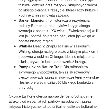
festiwal jedzenia oraz rozrywki skupionych wokół
polskiego pieroga. Przeżycie, które łączy kulturę i
kuchnię z niesamowitą zabawą.
Barker Mansion:
To historyczna rezydencja
rodziny Barker, pełna antyków i oryginalnego
wystroju z początku XX wieku. Zwiedzanie tej willi
jest jak podróż do przeszłości, oferując wgląd w
bogatą historię regionu.
Whihala Beach:
Znajdująca się w sąsiednim
Whiting, oferuje rozległe plaże z białym piaskiem i
cudowne widoki na Chicago. Idealne miejsce na
piknik, pływanie lub spacer wzdłuż brzegu.
Pumpkinvine Nature Trail:
Dla miłośników
aktywnego wypoczynku, ten szlak rowerowy i
pieszy prowadzi przez malownicze tereny wiejskie
i leśne, oferując możliwość bliskiego kontaktu z
przyrodą.
Okolice La Porte oferują naprawdę różnorodną gamę
atrakcji, od wspaniałych parków narodowych, przez
miejsca historyczne, aż po unikalne festiwale kulturalne.