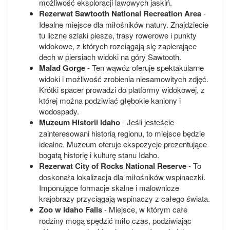
możliwość eksploracji lawowych jaskiń.
Rezerwat Sawtooth National Recreation Area
-
Idealne miejsce dla miłośników natury. Znajdziecie
tu liczne szlaki piesze, trasy rowerowe i punkty
widokowe, z których rozciągają się zapierające
dech w piersiach widoki na góry Sawtooth.
Malad Gorge
- Ten wąwóz oferuje spektakularne
widoki i możliwość zrobienia niesamowitych zdjęć.
Krótki spacer prowadzi do platformy widokowej, z
której można podziwiać głębokie kaniony i
wodospady.
Muzeum Historii Idaho
- Jeśli jesteście
zainteresowani historią regionu, to miejsce będzie
idealne. Muzeum oferuje ekspozycje prezentujące
bogatą historię i kulturę stanu Idaho.
Rezerwat City of Rocks National Reserve
- To
doskonała lokalizacja dla miłośników wspinaczki.
Imponujące formacje skalne i malownicze
krajobrazy przyciągają wspinaczy z całego świata.
Zoo w Idaho Falls
- Miejsce, w którym całe
rodziny mogą spędzić miło czas, podziwiając