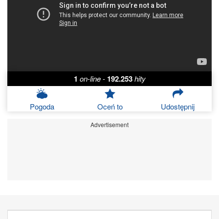
1
on-line
-
192.253
hity
Pogoda
Oceń to
Udostępnij
Advertisement