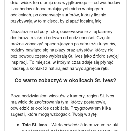
dnia, widok ten oferuje coś wyjątkowego — od wschodów
i zachodów słońca malujących niebo w ciepłych
odcieniach, po obserwację surferów, którzy licznie
przybywają w to miejsce, by złapać idealną falę.
Niezależnie od pory roku, obserwowanie z tej kamery
dostarcza relaksu i odrywa od codzienności. Często
można zobaczyć spacerujących po nabrzeżu turystów,
rodziny bawiące się na plaży oraz artystów, którzy nie
bez powodu często wybierają St. Ives jako źródło swojej
inspiracji. To miejsce, w którym czas zdaje się płynąć
inaczej, a kontakt z naturą jest na wyciągnięcie ręki.
Co warto zobaczyć w okolicach St. Ives?
Poza podziwianiem widoków z kamery, region St. Ives
ma wiele do zaoferowania tym, którzy postanowią
odwiedzić te okolice osobiście. Przygotowałem kilka
sugestii, które mogą wzbogacić Twoją wizytę:
Tate St. Ives
– Warto odwiedzić to muzeum sztuki
współczesnej, położone nad brzegiem oceanu, by