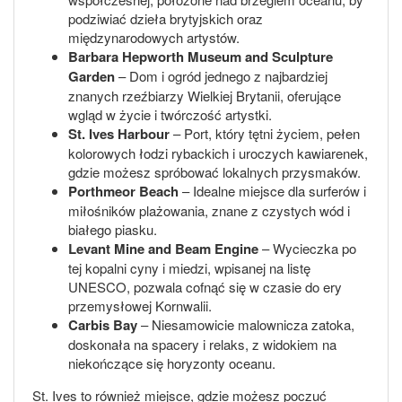
podziwiać dzieła brytyjskich oraz
międzynarodowych artystów.
Barbara Hepworth Museum and Sculpture
Garden
– Dom i ogród jednego z najbardziej
znanych rzeźbiarzy Wielkiej Brytanii, oferujące
wgląd w życie i twórczość artystki.
St. Ives Harbour
– Port, który tętni życiem, pełen
kolorowych łodzi rybackich i uroczych kawiarenek,
gdzie możesz spróbować lokalnych przysmaków.
Porthmeor Beach
– Idealne miejsce dla surferów i
miłośników plażowania, znane z czystych wód i
białego piasku.
Levant Mine and Beam Engine
– Wycieczka po
tej kopalni cyny i miedzi, wpisanej na listę
UNESCO, pozwala cofnąć się w czasie do ery
przemysłowej Kornwalii.
Carbis Bay
– Niesamowicie malownicza zatoka,
doskonała na spacery i relaks, z widokiem na
niekończące się horyzonty oceanu.
St. Ives to również miejsce, gdzie możesz poczuć