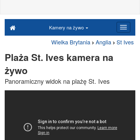
Kamery na żywo
Wielka Brytania
Anglia
St Ives
Plaża St. Ives kamera na
żywo
Panoramiczny widok na plażę St. Ives