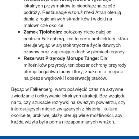
lokalnych przysmaków to nieodłączna część
podróży. Restauracje wzdłuż rzeki Ätran oferują
dania z regionalnych składników i widoki na
malownicze okolice.
Zamek Tjolöholm:
położony nieco dalej od
centrum Falkenberg, jest to perła architektury, która
oferuje wgląd w arystokratyczne życie dawnych
czasów oraz zapierające dech w piersiach ogrody.
Rezerwat Przyrody Morups Tånge:
Dla
miłośników przyrody, ten obszar ochrony przyrody
oferuje bogactwo fauny i flory, znakomite miejsce
na piesze wędrówki i obserwację ptaków.
Będąc w Falkenberg, warto poświęcić czas na aktywne
zwiedzanie i odkrywanie lokalnych atrakcji. Bez względu
na to, czy szukacie rozrywki na świeżym powietrzu, czy
interesujących miejsc związanych z historią i kulturą,
okolice tej urokliwej plaży oferują wiele możliwości, aby
każda wizyta była pełna niezapomnianych wrażeń.