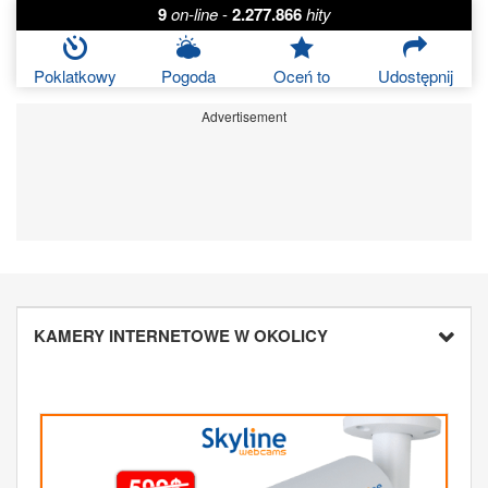
9
on-line
-
2.277.866
hity
Poklatkowy
Pogoda
Oceń to
Udostępnij
Advertisement
KAMERY INTERNETOWE W OKOLICY