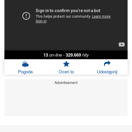
13
on-line
-
329.669
hity
Pogoda
Oceń to
Udostępnij
Advertisement