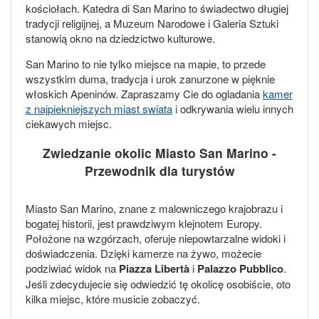
kościołach. Katedra di San Marino to świadectwo długiej
tradycji religijnej, a Muzeum Narodowe i Galeria Sztuki
stanowią okno na dziedzictwo kulturowe.
San Marino to nie tylko miejsce na mapie, to przede
wszystkim duma, tradycja i urok zanurzone w pięknie
włoskich Apeninów. Zapraszamy Cie do ogladania
kamer
z najpiekniejszych miast swiata
i odkrywania wielu innych
ciekawych miejsc.
Zwiedzanie okolic Miasto San Marino -
Przewodnik dla turystów
Miasto San Marino, znane z malowniczego krajobrazu i
bogatej historii, jest prawdziwym klejnotem Europy.
Położone na wzgórzach, oferuje niepowtarzalne widoki i
doświadczenia. Dzięki kamerze na żywo, możecie
podziwiać widok na
Piazza Libertà
i
Palazzo Pubblico
.
Jeśli zdecydujecie się odwiedzić tę okolicę osobiście, oto
kilka miejsc, które musicie zobaczyć.