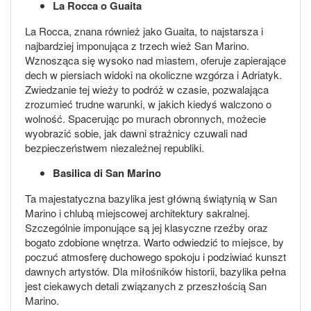
La Rocca o Guaita
La Rocca, znana również jako Guaita, to najstarsza i
najbardziej imponująca z trzech wież San Marino.
Wznosząca się wysoko nad miastem, oferuje zapierające
dech w piersiach widoki na okoliczne wzgórza i Adriatyk.
Zwiedzanie tej wieży to podróż w czasie, pozwalająca
zrozumieć trudne warunki, w jakich kiedyś walczono o
wolność. Spacerując po murach obronnych, możecie
wyobrazić sobie, jak dawni strażnicy czuwali nad
bezpieczeństwem niezależnej republiki.
Basilica di San Marino
Ta majestatyczna bazylika jest główną świątynią w San
Marino i chlubą miejscowej architektury sakralnej.
Szczególnie imponujące są jej klasyczne rzeźby oraz
bogato zdobione wnętrza. Warto odwiedzić to miejsce, by
poczuć atmosferę duchowego spokoju i podziwiać kunszt
dawnych artystów. Dla miłośników historii, bazylika pełna
jest ciekawych detali związanych z przeszłością San
Marino.