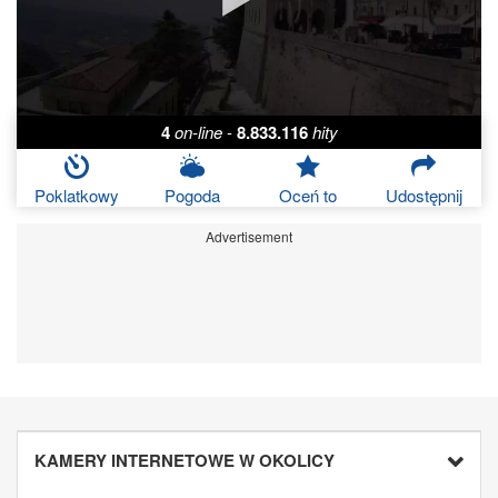
4
on-line
-
8.833.116
hity
Poklatkowy
Pogoda
Oceń to
Udostępnij
Advertisement
KAMERY INTERNETOWE W OKOLICY