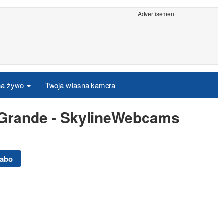
Advertisement
 na żywo
Twoja własna kamera
 Grande - SkylineWebcams
nabo