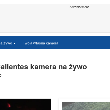
Advertisement
 na żywo
Twoja własna kamera
alientes kamera na żywo
o