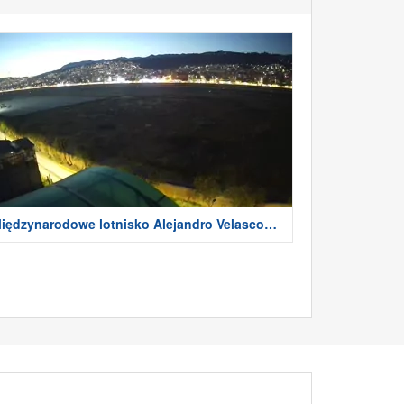
iędzynarodowe lotnisko Alejandro Velasco
stete