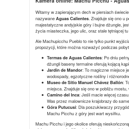
Kamera online: Machu Picchu - Aguas
Witamy w zapierającym dech w piersiach świecie
nazywane
Aguas Calientes
. Znajduje się ono u
majestatyczne andyjskie góry i bujne dżungle, j
życia miasteczka, jego ulic, oraz stale tętniącej tu
Ale Machupicchu Pueblo to nie tylko punkt wyjścia
propozycji, które można rozważyć podczas pobyt
Termas de Aguas Calientes
: Po dniu peł
dżungli baseny termalne oferują kojącą kąpi
Jardín de Mandor
: To magiczne miejsce je
wodospady, egzotyczne rośliny i różnorodn
Museo de Sitio Manuel Chávez Ballón
: T
miejsca. Znajduje się ono w pobliżu mostu
Camino del Inca
: Jeśli macie więcej czas
Was przez malownicze krajobrazy do sam
Góra Putucusi
: Dla poszukiwaczy przygó
Machu Picchu z góry jest wart wysiłku.
Machu Picchu i jego okolice oferują nieskończoną i