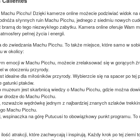
 Calientes
 Machu Picchu! Dzięki kamerze online możecie podziwiać widok na
 podnóża słynnych ruin Machu Picchu, jednego z siedmiu nowych cud
est bramą do tego niezwykłego zabytku. Kamera online oferuje Wam 
 atmosfery pełnej życia i energii.
 do zwiedzania Machu Picchu. To także miejsce, które samo w sobie of
u w okolicy:
nym emocji w Machu Picchu, możecie zrelaksować się w gorących źró
el w otoczeniu przyrody.
st idealne dla miłośników przyrody. Wybierzcie się na spacer po tej 
e gatunki ptaków.
o muzeum jest skarbnicą wiedzy o Machu Picchu, gdzie można dowiedzi
, w drodze do Machu Picchu.
u, rozważcie wędrówkę jednym z najbardziej znanych szlaków trekki
ego Machu Picchu.
d, wspinaczka na górę Putucusi to obowiązkowy punkt programu. T
lość atrakcji, które zachwycają i inspirują. Każdy krok po tej ziemi to