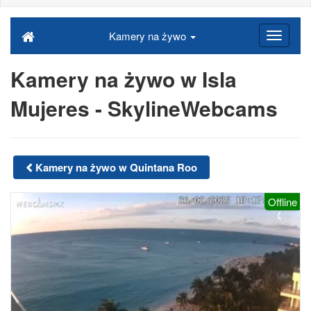
Kamery na żywo
Kamery na żywo w Isla
Mujeres - SkylineWebcams
Kamery na żywo w Quintana Roo
Offline