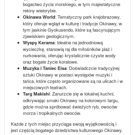
bogactwo życia morskiego, w tym majestatyczne
rekiny wielorybie.
Okinawa World
: Tematyczny park krajobrazowy,
który oferuje wgląd w kulturę i tradycje Okinawy, w
tym jaskinie Gyokusendo, które są fascynującym
zjawiskiem geologicznym.
Wyspy Kerama
: Idealne na jednodniową
wycieczkę, stanowią raj dla miłośników plaż i
nurkowania, oferując krystalicznie czyste wody
oraz bogate życie koralowe.
Muzyka i Taniec Eisa
: Doświadczcie tradycyjnej
sztuki Okinawy w postaci występów muzyki i
tańca, które często organizowane są na ulicach i w
miejscowych teatrach.
Targ Makishi
: Zanurzcie się w lokalnej kuchni,
odkrywając smaki Okinawy na kolorowym targu,
gdzie można spróbować świeżych ryb, owoców
morza i tropikalnych owoców.
Każde z tych miejsc przyciąga swoją wyjątkowością i
jest częścią bogatego dziedzictwa kulturowego Okinawy.