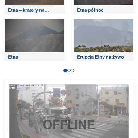
Etna – kratery na
Etna północ
szczycie
Etna
Erupcja Etny na żywo
OFFLINE