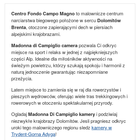
Centro Fondo Campo Magno
to malownicze centrum
narciarstwa biegowego położone w sercu
Dolomitów
Brenta
, otoczone zapierającymi dech w piersiach
alpejskimi krajobrazami.
Madonna di Campiglio camera
pozwala Ci odkryc
miejsce na sport i relaks w jednej z najpiękniejszych
części Alp. Idealne dla miłośników aktywności na
świeżym powietrzu, którzy szukają spokoju i harmonii z
naturą jednoczenie gwarantując niezapomniane
przeżycia.
Latem miejsce to zamienia się w raj dla rowerzystów i
pieszych wędrowców, oferując wiele tras trekkingowych i
rowerowych w otoczeniu spektakularnej przyrody.
Ogladaj
Madonna Di Campiglio kamery
i podziwiaj
niezwykłe krajobrazy Dolomitów. Jesli pragniesz odkryc
uroki tego malowniczego regionu sledz
kamery w
Trydent-Gorna Adyga
!