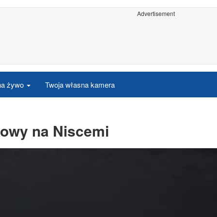
Advertisement
 na żywo
Twoja własna kamera
kowy na Niscemi