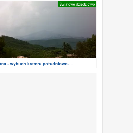
Światowe dziedzictwo
tna - wybuch krateru południowo-
schodniego