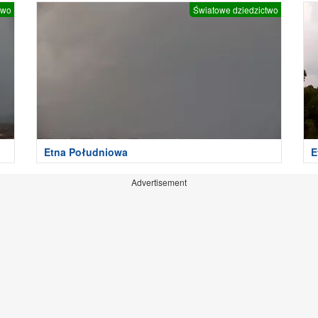
two
Światowe dziedzictwo
Etna Południowa
E
w
Advertisement