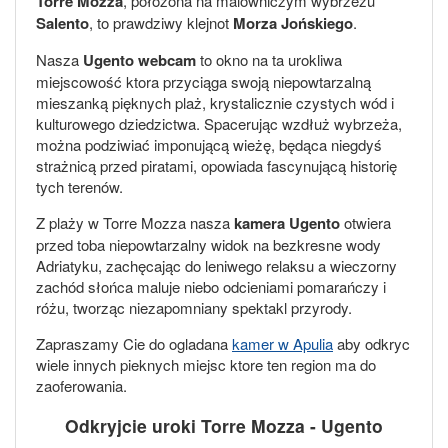
Torre Mozza
, położona na malowniczym wybrzeżu
Salento
, to prawdziwy klejnot
Morza Jońskiego
.
Nasza
Ugento webcam
to okno na ta urokliwa
miejscowość ktora przyciąga swoją niepowtarzalną
mieszanką pięknych plaż, krystalicznie czystych wód i
kulturowego dziedzictwa. Spacerując wzdłuż wybrzeża,
można podziwiać imponującą wieżę, będąca niegdyś
strażnicą przed piratami, opowiada fascynującą historię
tych terenów.
Z plaży w Torre Mozza nasza
kamera Ugento
otwiera
przed toba niepowtarzalny widok na bezkresne wody
Adriatyku, zachęcając do leniwego relaksu a wieczorny
zachód słońca maluje niebo odcieniami pomarańczy i
różu, tworząc niezapomniany spektakl przyrody.
Zapraszamy Cie do ogladana
kamer w Apulia
aby odkryc
wiele innych pieknych miejsc ktore ten region ma do
zaoferowania.
Odkryjcie uroki Torre Mozza - Ugento