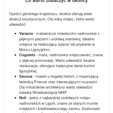
Co warto zobaczyć w okolicy
Oprócz górskiego krajobrazu, okolice oferują wiele
atrakcji turystycznych. Oto kilka miejsc, które warto
odwiedzić:
Varazze
- malownicze miasteczko nadmorskie z
pięknymi plażami i urokliwą starówką. Idealne
miejsce na relaksujący spacer lub pływanie w
Morzu Liguryjskim.
Cogoleto
- mała, nadmorska miejscowość, znana
z pięknej promenady. Warto odwiedzić lokalne
restauracje, oferujące tradycyjne dania kuchni
liguryjskiej.
Savona
- miasto o bogatej historii, z imponującą
twierdzą Priamar oraz interesującymi muzeami.
Dla miłośników architektury warto odwiedzić
katedrę Wniebowzięcia NMP.
Noli
- jedno z najbardziej urokliwych miejsc
nadmorskich w Ligurii, znane ze starych murów
miejskich i średniowiecznego zamku. Doskonałe