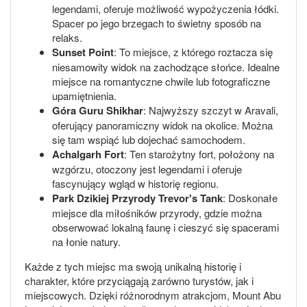
legendami, oferuje możliwość wypożyczenia łódki.
Spacer po jego brzegach to świetny sposób na
relaks.
Sunset Point
: To miejsce, z którego roztacza się
niesamowity widok na zachodzące słońce. Idealne
miejsce na romantyczne chwile lub fotograficzne
upamiętnienia.
Góra Guru Shikhar
: Najwyższy szczyt w Aravali,
oferujący panoramiczny widok na okolice. Można
się tam wspiąć lub dojechać samochodem.
Achalgarh Fort
: Ten starożytny fort, położony na
wzgórzu, otoczony jest legendami i oferuje
fascynujący wgląd w historię regionu.
Park Dzikiej Przyrody Trevor's Tank
: Doskonałe
miejsce dla miłośników przyrody, gdzie można
obserwować lokalną faunę i cieszyć się spacerami
na łonie natury.
Każde z tych miejsc ma swoją unikalną historię i
charakter, które przyciągają zarówno turystów, jak i
miejscowych. Dzięki różnorodnym atrakcjom, Mount Abu