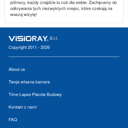
północy, każdy znajdzie tu coś dla siebie. Zachęcamy do
odkrywania tych niezwykłych miejsc, które czekają na
waszą wizytę!
S.r.l.
Copyright 2011 - 2026
About us
Twoja własna kamera
Time-Lapse Placów Budowy
Kontakt z nami
FAQ