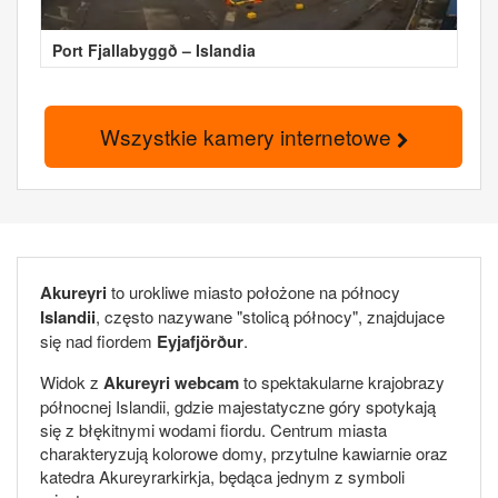
Port Fjallabyggð – Islandia
Wszystkie kamery internetowe
Akureyri
to urokliwe miasto położone na północy
Islandii
, często nazywane "stolicą północy", znajdujace
się nad fiordem
Eyjafjörður
.
Widok z
Akureyri webcam
to spektakularne krajobrazy
północnej Islandii, gdzie majestatyczne góry spotykają
się z błękitnymi wodami fiordu. Centrum miasta
charakteryzują kolorowe domy, przytulne kawiarnie oraz
katedra Akureyrarkirkja, będąca jednym z symboli