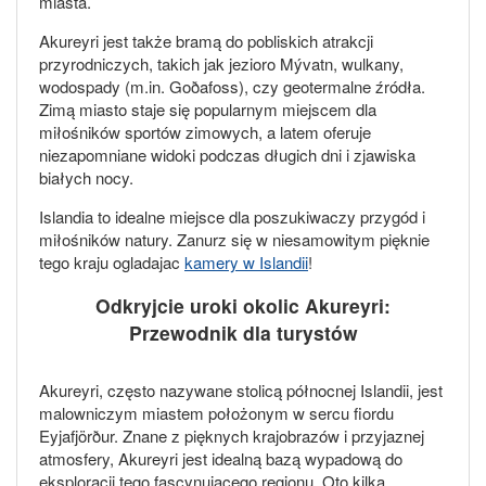
miasta.
Akureyri jest także bramą do pobliskich atrakcji
przyrodniczych, takich jak jezioro Mývatn, wulkany,
wodospady (m.in. Goðafoss), czy geotermalne źródła.
Zimą miasto staje się popularnym miejscem dla
miłośników sportów zimowych, a latem oferuje
niezapomniane widoki podczas długich dni i zjawiska
białych nocy.
Islandia to idealne miejsce dla poszukiwaczy przygód i
miłośników natury. Zanurz się w niesamowitym pięknie
tego kraju ogladajac
kamery w Islandii
!
Odkryjcie uroki okolic Akureyri:
Przewodnik dla turystów
Akureyri, często nazywane stolicą północnej Islandii, jest
malowniczym miastem położonym w sercu fiordu
Eyjafjörður. Znane z pięknych krajobrazów i przyjaznej
atmosfery, Akureyri jest idealną bazą wypadową do
eksploracji tego fascynującego regionu. Oto kilka