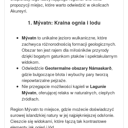
propozycji miejsc, które warto odwiedzić w okolicach
Akureyri.
1. Mývatn: Kraina ognia i lodu
Mývatn
to unikalne jezioro wulkaniczne, które
zachwyca różnorodnością formacji geologicznych.
Obszar ten jest rajem dla miłośników przyrody
dzięki bogatym gatunkom ptaków i spektakularnym
widokom.
Odwiedźcie
Geotermalne obszary Námaskarð
,
gdzie bulgoczące błota i wybuchy pary tworzą
niepowtarzalne pejzaże.
Nie przegapcie możliwości kąpieli w
Lagunie
Mývatn
, oferującej relaks w naturalnych, ciepłych
źródłach.
Region Mývatn to miejsce, gdzie możecie doświadczyć
surowej islandzkiej natury w jej najpiękniejszej odsłonie.
Cieszcie się widokami, które łączą tak kontrastowe
elementy jak ogień i lód.