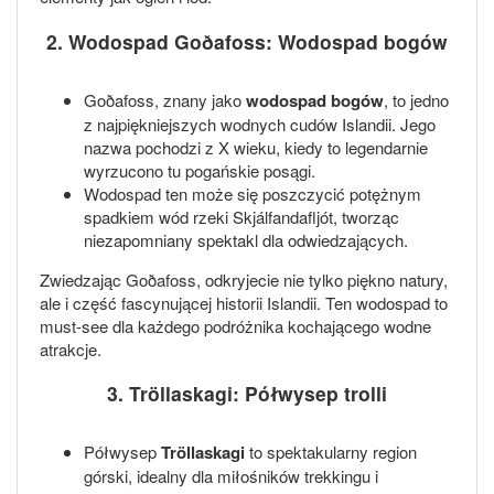
2. Wodospad Goðafoss: Wodospad bogów
Goðafoss, znany jako
wodospad bogów
, to jedno
z najpiękniejszych wodnych cudów Islandii. Jego
nazwa pochodzi z X wieku, kiedy to legendarnie
wyrzucono tu pogańskie posągi.
Wodospad ten może się poszczycić potężnym
spadkiem wód rzeki Skjálfandafljót, tworząc
niezapomniany spektakl dla odwiedzających.
Zwiedzając Goðafoss, odkryjecie nie tylko piękno natury,
ale i część fascynującej historii Islandii. Ten wodospad to
must-see dla każdego podróżnika kochającego wodne
atrakcje.
3. Tröllaskagi: Półwysep trolli
Półwysep
Tröllaskagi
to spektakularny region
górski, idealny dla miłośników trekkingu i