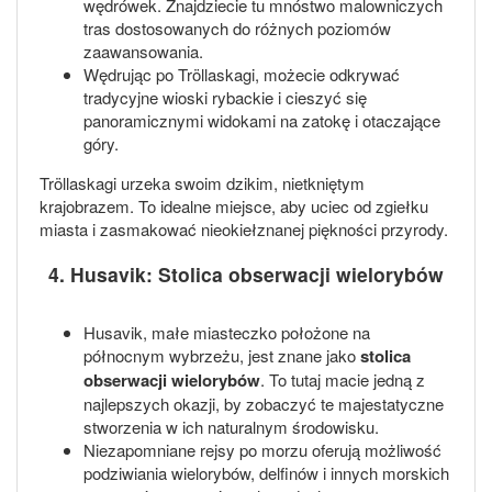
wędrówek. Znajdziecie tu mnóstwo malowniczych
tras dostosowanych do różnych poziomów
zaawansowania.
Wędrując po Tröllaskagi, możecie odkrywać
tradycyjne wioski rybackie i cieszyć się
panoramicznymi widokami na zatokę i otaczające
góry.
Tröllaskagi urzeka swoim dzikim, nietkniętym
krajobrazem. To idealne miejsce, aby uciec od zgiełku
miasta i zasmakować nieokiełznanej piękności przyrody.
4. Husavik: Stolica obserwacji wielorybów
Husavik, małe miasteczko położone na
północnym wybrzeżu, jest znane jako
stolica
obserwacji wielorybów
. To tutaj macie jedną z
najlepszych okazji, by zobaczyć te majestatyczne
stworzenia w ich naturalnym środowisku.
Niezapomniane rejsy po morzu oferują możliwość
podziwiania wielorybów, delfinów i innych morskich