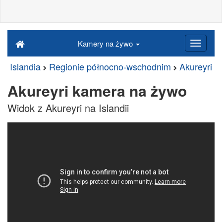
Kamery na żywo
Islandia
Regionie północno-wschodnim
Akureyri
Akureyri kamera na żywo
Widok z Akureyri na Islandii