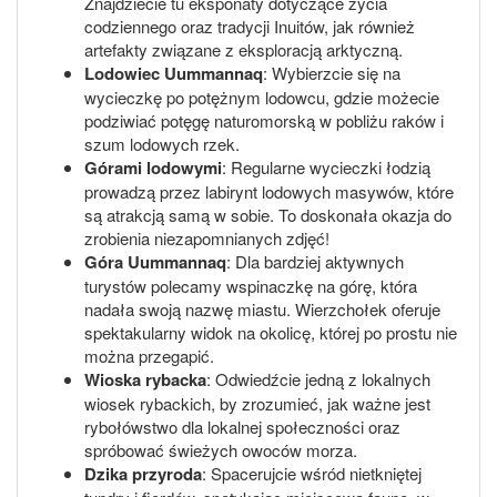
Znajdziecie tu eksponaty dotyczące życia
codziennego oraz tradycji Inuitów, jak również
artefakty związane z eksploracją arktyczną.
Lodowiec Uummannaq
: Wybierzcie się na
wycieczkę po potężnym lodowcu, gdzie możecie
podziwiać potęgę naturomorską w pobliżu raków i
szum lodowych rzek.
Górami lodowymi
: Regularne wycieczki łodzią
prowadzą przez labirynt lodowych masywów, które
są atrakcją samą w sobie. To doskonała okazja do
zrobienia niezapomnianych zdjęć!
Góra Uummannaq
: Dla bardziej aktywnych
turystów polecamy wspinaczkę na górę, która
nadała swoją nazwę miastu. Wierzchołek oferuje
spektakularny widok na okolicę, której po prostu nie
można przegapić.
Wioska rybacka
: Odwiedźcie jedną z lokalnych
wiosek rybackich, by zrozumieć, jak ważne jest
rybołówstwo dla lokalnej społeczności oraz
spróbować świeżych owoców morza.
Dzika przyroda
: Spacerujcie wśród nietkniętej