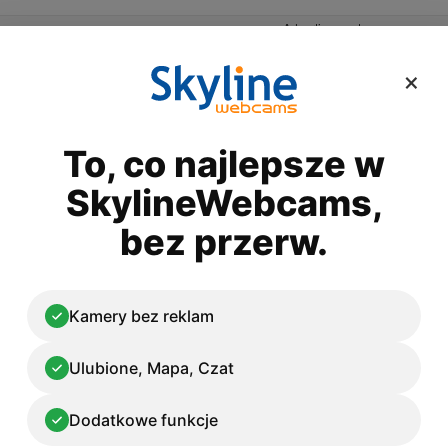
Advertisement
×
To, co najlepsze w
 na żywo
Twoja własna kamera
SkylineWebcams,
Francja
bez przerw.
 - Francja
Kamery bez reklam
Ulubione, Mapa, Czat
Dodatkowe funkcje