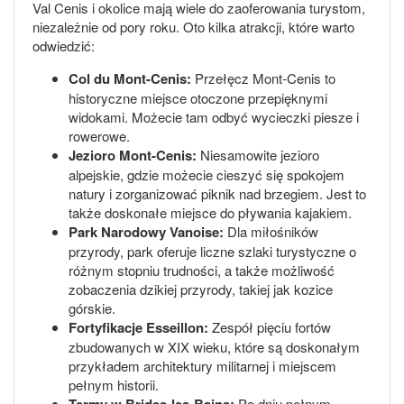
Val Cenis i okolice mają wiele do zaoferowania turystom,
niezależnie od pory roku. Oto kilka atrakcji, które warto
odwiedzić:
Col du Mont-Cenis:
Przełęcz Mont-Cenis to
historyczne miejsce otoczone przepięknymi
widokami. Możecie tam odbyć wycieczki piesze i
rowerowe.
Jezioro Mont-Cenis:
Niesamowite jezioro
alpejskie, gdzie możecie cieszyć się spokojem
natury i zorganizować piknik nad brzegiem. Jest to
także doskonałe miejsce do pływania kajakiem.
Park Narodowy Vanoise:
Dla miłośników
przyrody, park oferuje liczne szlaki turystyczne o
różnym stopniu trudności, a także możliwość
zobaczenia dzikiej przyrody, takiej jak kozice
górskie.
Fortyfikacje Esseillon:
Zespół pięciu fortów
zbudowanych w XIX wieku, które są doskonałym
przykładem architektury militarnej i miejscem
pełnym historii.
Termy w Brides-les-Bains:
Po dniu pełnym