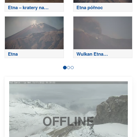
Etna – kratery na
Etna północ
szczycie
Etna
Wulkan Etna
południowo-wschodni
OFFLINE