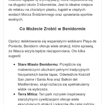
na długości około 3 kilometrów. Jest to idealne miejsce
do relaksu na złocistym piasku, kąpieli w ciepłych
wodach Morza Śródziemnego oraz uprawiania sportów
wodnych.
Co Możecie Zrobić w Benidormie
Oprócz delektowania się wspaniałymi widokami Playa de
Poniente, Benidorm oferuje wiele atrakcji, które sprawią,
że Wasza wizyta będzie niezapomniana. Oto kilka
sugestii:
Stare Miasto Benidormu
: Przejdźcie się
malowniczymi uliczkami pełnymi tradycyjnych
hiszpańskich barów tapas. Odwiedźcie Kościół
San Jaime i Santa Ana oraz Balkón del
Mediterráneo, skąd roztacza się spektakularny
widok na wybrzeże.
Terra Mitica
: Ten park rozrywki inspirowany
starożytnymi cywilizacjami oferuje wiele
ekscytujących atrakcji i pokazów dla całej rodziny.