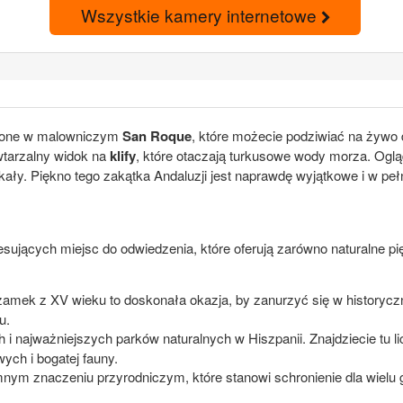
Wszystkie kamery internetowe
łożone w malowniczym
San Roque
, które możecie podziwiać na żywo 
owtarzalny widok na
klify
, które otaczają turkusowe wody morza. Oglą
kały. Piękno tego zakątka Andaluzji jest naprawdę wyjątkowe i w peł
resujących miejsc do odwiedzenia, które oferują zarówno naturalne pię
mek z XV wieku to doskonała okazja, by zanurzyć się w historyczną
u.
 i najważniejszych parków naturalnych w Hiszpanii. Znajdziecie tu l
ch i bogatej fauny.
mnym znaczeniu przyrodniczym, które stanowi schronienie dla wielu 