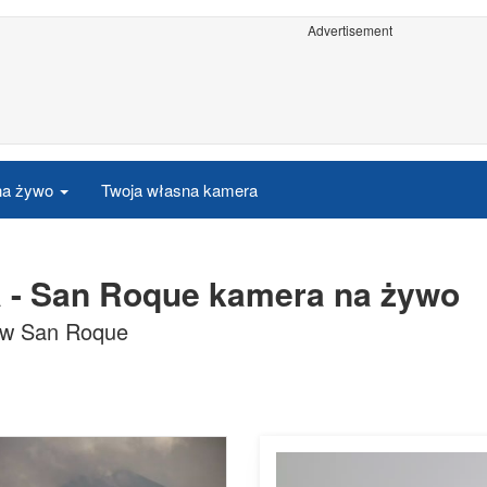
Advertisement
 na żywo
Twoja własna kamera
ta - San Roque kamera na żywo
a w San Roque