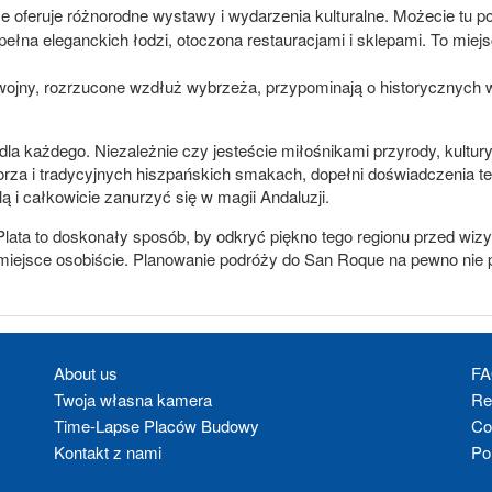
e oferuje różnorodne wystawy i wydarzenia kulturalne. Możecie tu poz
łna eleganckich łodzi, otoczona restauracjami i sklepami. To miejs
ojny, rozrzucone wzdłuż wybrzeża, przypominają o historycznych 
 każdego. Niezależnie czy jesteście miłośnikami przyrody, kultury czy
rza i tradycyjnych hiszpańskich smakach, dopełni doświadczenia t
ą i całkowicie zanurzyć się w magii Andaluzji.
Plata to doskonały sposób, by odkryć piękno tego regionu przed wiz
 miejsce osobiście. Planowanie podróży do San Roque na pewno nie p
About us
F
Twoja własna kamera
Re
Time-Lapse Placów Budowy
Co
Kontakt z nami
Po