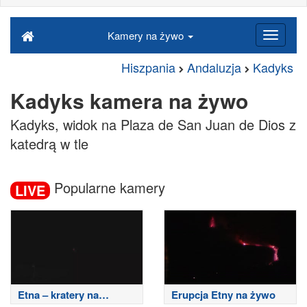
Kamery na żywo
Hiszpania
Andaluzja
Kadyks
Kadyks kamera na żywo
Kadyks, widok na Plaza de San Juan de Dios z
katedrą w tle
Popularne kamery
LIVE
Etna – kratery na
Erupcja Etny na żywo