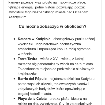
kamery przenosi was prosto na malownicze place,
tętniące energią i pełne historii, pozwalając poczuć
atmosferę tego hiszpańskiego miasta nad Oceanem
Atlantyckim.
Co można zobaczyć w okolicach?
Katedra w Kadyksie
- obowiązkowy punkt każdej
wycieczki. Jego barokowo-neoklasyczna
architektura i imponująca kopuła robią ogromne
wrażenie.
Torre Tavira
- wieża z XVIII wieku, z której
roztacza się panoramiczny widok na całe miasto.
To doskonałe miejsce do podziwiania okolicznych
krajobrazów.
Barrio del Pópulo
- najstarsza dzielnica Kadyksu,
pełna wąskich uliczek, malowniczych placów i
zabytkowych budynków, które opowiadają o
bogatej historii miasta.
Playa de la Caleta
- urocza plaża, idealna na
relaks po dniu zwiedzania. Słynie ze spokojnych