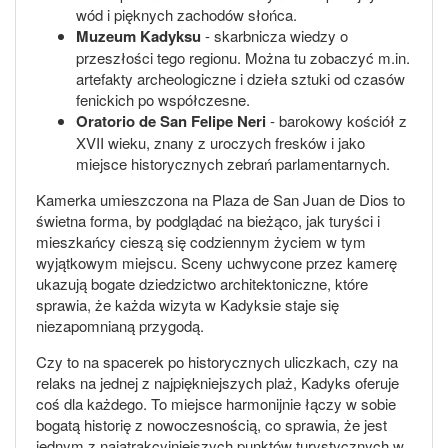
wód i pięknych zachodów słońca.
Muzeum Kadyksu
- skarbnicza wiedzy o
przeszłości tego regionu. Można tu zobaczyć m.in.
artefakty archeologiczne i dzieła sztuki od czasów
fenickich po współczesne.
Oratorio de San Felipe Neri
- barokowy kościół z
XVII wieku, znany z uroczych fresków i jako
miejsce historycznych zebrań parlamentarnych.
Kamerka umieszczona na Plaza de San Juan de Dios to
świetna forma, by podglądać na bieżąco, jak turyści i
mieszkańcy cieszą się codziennym życiem w tym
wyjątkowym miejscu. Sceny uchwycone przez kamerę
ukazują bogate dziedzictwo architektoniczne, które
sprawia, że każda wizyta w Kadyksie staje się
niezapomnianą przygodą.
Czy to na spacerek po historycznych uliczkach, czy na
relaks na jednej z najpiękniejszych plaż, Kadyks oferuje
coś dla każdego. To miejsce harmonijnie łączy w sobie
bogatą historię z nowoczesnością, co sprawia, że jest
jednym z najatrakcyjniejszych punktów turystycznych w