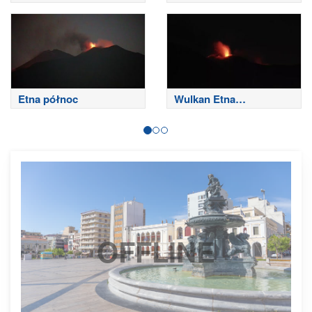
szczycie
Etna północ
Wulkan Etna
południowo-wschodni
OFFLINE