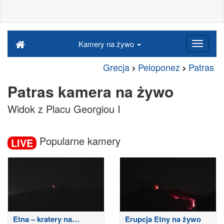
Kamery na żywo
Grecja
Peloponez
Patras
Patras kamera na żywo
Widok z Placu Georgiou I
Popularne kamery
LIVE
Etna – kratery na
Erupcja Etny na żywo