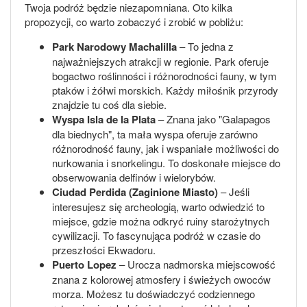
Twoja podróż będzie niezapomniana. Oto kilka
propozycji, co warto zobaczyć i zrobić w pobliżu:
Park Narodowy Machalilla
– To jedna z
najważniejszych atrakcji w regionie. Park oferuje
bogactwo roślinności i różnorodności fauny, w tym
ptaków i żółwi morskich. Każdy miłośnik przyrody
znajdzie tu coś dla siebie.
Wyspa Isla de la Plata
– Znana jako "Galapagos
dla biednych", ta mała wyspa oferuje zarówno
różnorodność fauny, jak i wspaniałe możliwości do
nurkowania i snorkelingu. To doskonałe miejsce do
obserwowania delfinów i wielorybów.
Ciudad Perdida (Zaginione Miasto)
– Jeśli
interesujesz się archeologią, warto odwiedzić to
miejsce, gdzie można odkryć ruiny starożytnych
cywilizacji. To fascynująca podróż w czasie do
przeszłości Ekwadoru.
Puerto Lopez
– Urocza nadmorska miejscowość
znana z kolorowej atmosfery i świeżych owoców
morza. Możesz tu doświadczyć codziennego