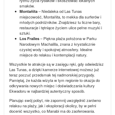
rytmu życia rybaków i skosztować lokalnych
smaków.
Montañita
– Niedaleka od Las Tunas
miejscowość, Montañita, to mekka dla surferów i
młodych podróżników. Znajdziesz tu liczne bary,
restauracje i tętniące życiem ulice pełne muzyki i
sztuki.
Los Frailes
– Piękna plaża położona w Parku
Narodowym Machalilla, znana z krystalicznie
czystej wody i spokojnej atmosfery. Idealne
miejsce do relaksu i kontemplacji natury.
Wszystkie te atrakcje są w zasięgu ręki, gdy odwiedzisz
Las Tunas, a dzięki kamerze internetowej możesz już
teraz poczuć przedsmak tej nadmorskiej przygody.
Pamiętaj, że każda wizyta w tym regionie to okazja do
odkrywania nowych miejsc i doświadczania kultury
Ekwadoru w najbardziej autentyczny sposób.
Planując swój pobyt, nie zapomnij uwzględnić zarówno
relaksu na plaży, jak i eksploracji okolicy, by w pełni
docenić wszystko, co Manabi ma do zaoferowania.