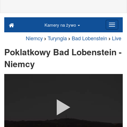
Kamery na żywo
Niemcy
Turyngia
Bad Lobenstein
Live
Poklatkowy Bad Lobenstein -
Niemcy