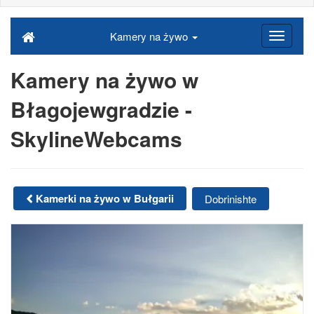
Kamery na żywo
Kamery na żywo w
Błagojewgradzie -
SkylineWebcams
Kamerki na żywo w Bułgarii
Dobrinishte