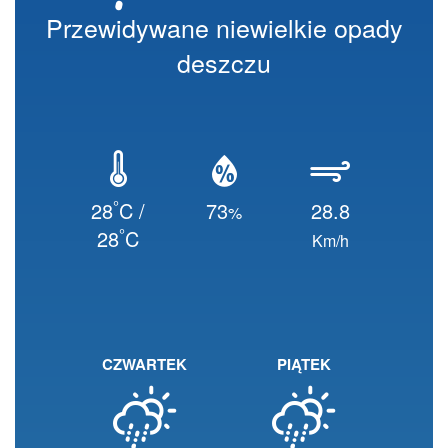
Przewidywane niewielkie opady
deszczu
°
28
C /
73
28.8
%
°
28
C
Km/h
CZWARTEK
PIĄTEK