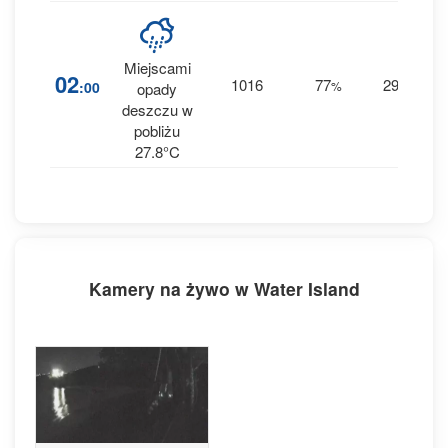
Miejscami
2
02
1016
77
29
:00
%
E
opady
0.1
deszczu w
pobliżu
27.8°C
Kamery na żywo w Water Island