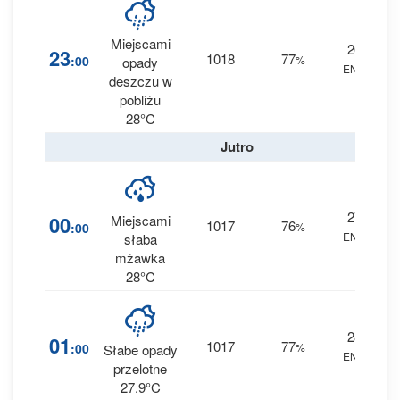
Miejscami
26
2
23
1018
77
:00
%
opady
ENE
0.1
deszczu w
pobliżu
28°C
Jutro
27
3
00
Miejscami
1017
76
:00
%
ENE
0.2
słaba
mżawka
28°C
28
2
01
1017
77
:00
%
Słabe opady
ENE
0.2
przelotne
27.9°C