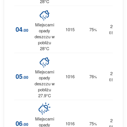
28°C
Miejscami
29
1
04
1015
75
:00
%
opady
ESE
0.1
deszczu w
pobliżu
28°C
Miejscami
29
1
05
1016
76
:00
%
opady
ESE
0.1
deszczu w
pobliżu
27.9°C
Miejscami
29
1
06
1016
75
:00
%
opady
ESE
0 