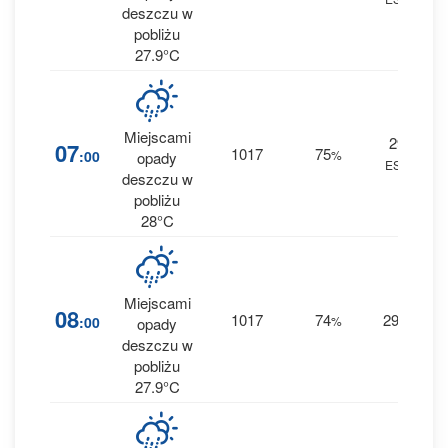
deszczu w
pobliżu
27.9°C
Miejscami
29
2
07
1017
75
:00
%
opady
ESE
0.1
deszczu w
pobliżu
28°C
Miejscami
2
08
1017
74
29
:00
%
E
opady
0.1
deszczu w
pobliżu
27.9°C