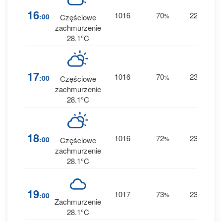
16
1016
70
22
:00
%
E
Częściowe
0 
zachmurzenie
28.1°C
17
1016
70
23
:00
%
E
Częściowe
0 
zachmurzenie
28.1°C
1
18
1016
72
23
:00
%
E
Częściowe
0 
zachmurzenie
28.1°C
1
19
1017
73
23
:00
%
E
0 
Zachmurzenie
28.1°C