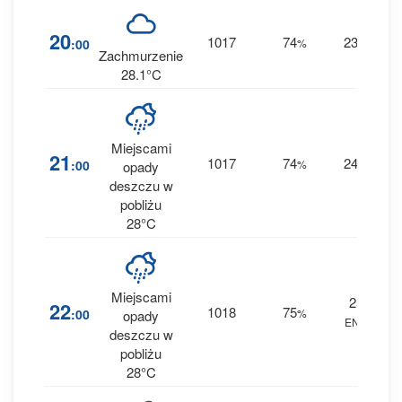
1
20
1017
74
23
:00
%
E
0 
Zachmurzenie
28.1°C
Miejscami
1
21
1017
74
24
:00
%
E
opady
0 
deszczu w
pobliżu
28°C
Miejscami
25
1
22
1018
75
:00
%
opady
ENE
0 
deszczu w
pobliżu
28°C