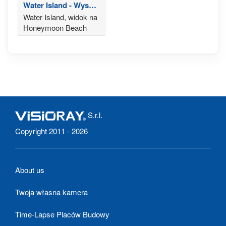
Water Island - Wyspy
Dziewicze Stanów
Water Island, widok na
Zjednoczonych
Honeymoon Beach
S.r.l.
Copyright 2011 - 2026
About us
Twoja własna kamera
Time-Lapse Placów Budowy