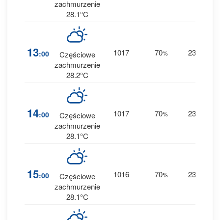
zachmurzenie
28.1°C
13
1017
70
23
:00
%
E
Częściowe
0 
zachmurzenie
28.2°C
14
1017
70
23
:00
%
E
Częściowe
0 
zachmurzenie
28.1°C
15
1016
70
23
:00
%
E
Częściowe
0 
zachmurzenie
28.1°C