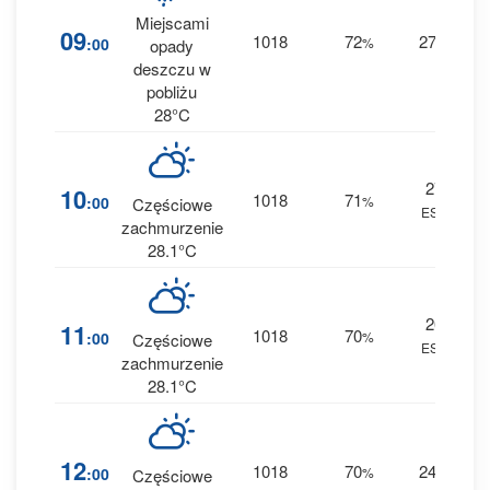
Miejscami
1
09
1018
72
27
:00
%
E
opady
0 
deszczu w
pobliżu
28°C
27
10
1018
71
:00
%
Częściowe
ESE
0 
zachmurzenie
28.1°C
26
11
1018
70
:00
%
Częściowe
ESE
0 
zachmurzenie
28.1°C
12
1018
70
24
:00
%
E
Częściowe
0 