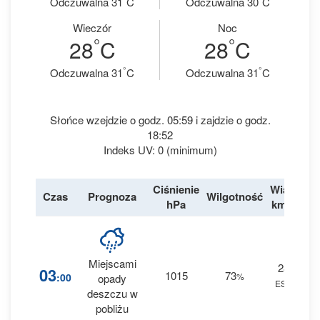
Odczuwalna 31
C
Odczuwalna 30
C
Wieczór
Noc
°
°
28
C
28
C
°
°
Odczuwalna 31
C
Odczuwalna 31
C
Słońce wzejdzie o godz. 05:59 i zajdzie o godz.
18:52
Indeks UV: 0 (minimum)
Ciśnienie
Wiatr
Czas
Prognoza
Wilgotność
De
hPa
km/h
Miejscami
28
1
03
1015
73
:00
%
opady
ESE
0 
deszczu w
pobliżu