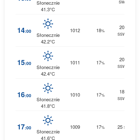
SW
0 m
Słonecznie
41.3°C
20
1
14
1012
18
:00
%
SSW
0 m
Słonecznie
42.2°C
20
1
15
1011
17
:00
%
SSW
0 m
Słonecznie
42.4°C
18
1
16
1010
17
:00
%
SSW
0 m
Słonecznie
41.8°C
1
17
1009
17
25
:00
%
S
0 m
Słonecznie
41.6°C