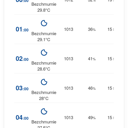
:00
0 m
Bezchmurnie
29.8°C
1
01
1013
36
15
:00
%
S
0 m
Bezchmurnie
29.1°C
1
02
1013
41
15
:00
%
S
0 m
Bezchmurnie
28.6°C
1
03
1013
46
15
:00
%
S
0 m
Bezchmurnie
28°C
2
04
1013
49
15
:00
%
S
0 m
Bezchmurnie
27.5°C