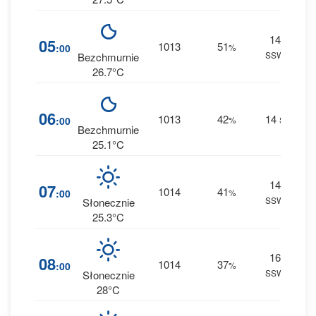
14
2
05
1013
51
:00
%
SSW
0 m
Bezchmurnie
26.7°C
1
06
1013
42
14
:00
%
S
0 m
Bezchmurnie
25.1°C
14
1
07
1014
41
:00
%
SSW
0 m
Słonecznie
25.3°C
16
1
08
1014
37
:00
%
SSW
0 m
Słonecznie
28°C