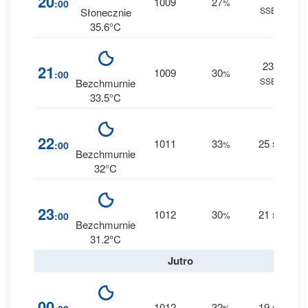
20
1009
27
:00
%
SSE
0 m
Słonecznie
35.6°C
23
0
21
1009
30
:00
%
SSE
0 m
Bezchmurnie
33.5°C
1
22
1011
33
25
:00
%
S
0 m
Bezchmurnie
32°C
0
23
1012
30
21
:00
%
S
0 m
Bezchmurnie
31.2°C
Jutro
1
00
1012
32
19
%
S