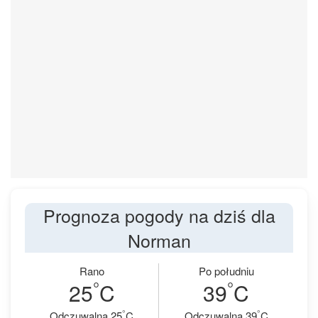
Prognoza pogody na dziś dla
Norman
Rano
Po południu
°
°
25
C
39
C
°
°
Odczuwalna 25
C
Odczuwalna 39
C