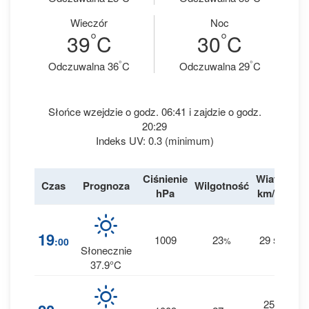
Wieczór
Noc
°
°
39
C
30
C
°
°
Odczuwalna 36
C
Odczuwalna 29
C
Słońce wzejdzie o godz. 06:41 i zajdzie o godz.
20:29
Indeks UV: 0.3 (minimum)
Ciśnienie
Wiatr
Czas
Prognoza
Wilgotność
Des
hPa
km/h
0
19
1009
23
29
:00
%
S
0 m
Słonecznie
37.9°C
25
0