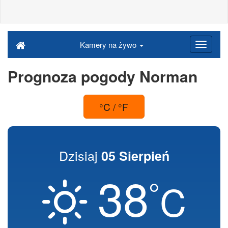
Kamery na żywo
Prognoza pogody Norman
°C / °F
Dzisiaj
05 Sierpień
38
°
C