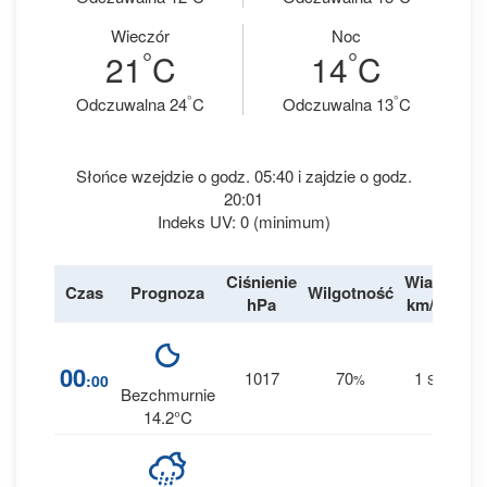
Wieczór
Noc
°
°
21
C
14
C
°
°
Odczuwalna 24
C
Odczuwalna 13
C
Słońce wzejdzie o godz. 05:40 i zajdzie o godz.
20:01
Indeks UV: 0 (minimum)
Ciśnienie
Wiatr
Czas
Prognoza
Wilgotność
Des
hPa
km/h
6
00
1017
70
1
:00
%
S
0 m
Bezchmurnie
14.2°C