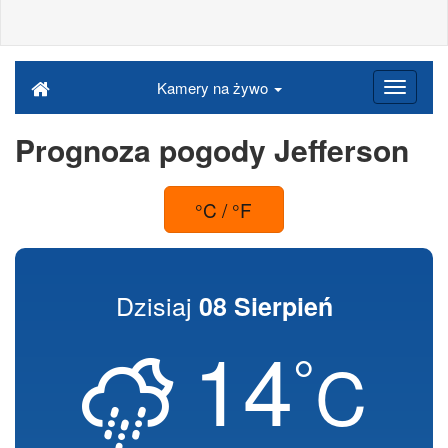
Kamery na żywo
Prognoza pogody Jefferson
°C / °F
Dzisiaj
08 Sierpień
14
°
C