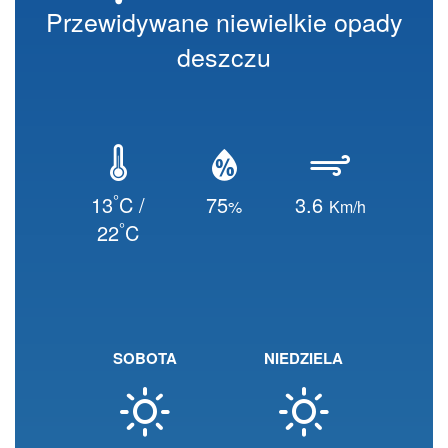
Przewidywane niewielkie opady
deszczu
°
13
C /
75
3.6
%
Km/h
°
22
C
SOBOTA
NIEDZIELA