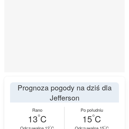
Prognoza pogody na dziś dla
Jefferson
Rano
Po południu
°
°
13
C
15
C
°
°
Odczuwalna 12
C
Odczuwalna 15
C