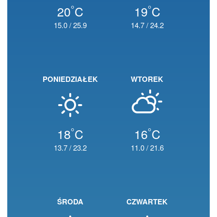
°
°
20
C
19
C
15.0
/
25.9
14.7
/
24.2
PONIEDZIAŁEK
WTOREK
°
°
18
C
16
C
13.7
/
23.2
11.0
/
21.6
ŚRODA
CZWARTEK