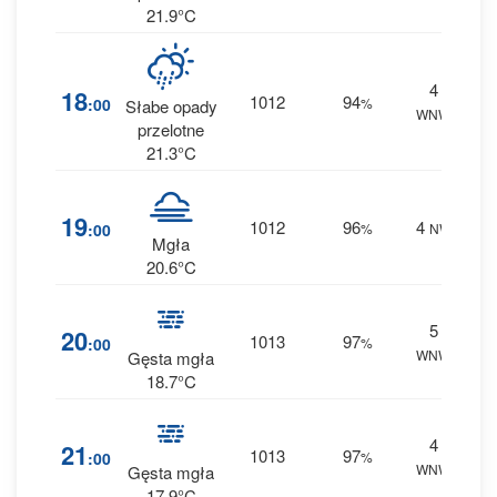
21.9°C
4
66
18
1012
94
:00
%
Słabe opady
WNW
0.8 
przelotne
21.3°C
31
19
1012
96
4
:00
%
NW
0 m
Mgła
20.6°C
5
56
20
1013
97
:00
%
WNW
0.2 
Gęsta mgła
18.7°C
4
42
21
1013
97
:00
%
WNW
0 m
Gęsta mgła
17.9°C