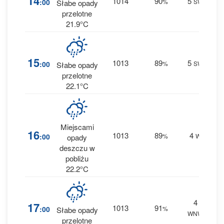
14
1014
90
5
:00
%
SW
Słabe opady
1.2 
przelotne
21.9°C
70
15
1013
89
5
:00
%
SW
Słabe opady
1.7 
przelotne
22.1°C
Miejscami
60
16
1013
89
4
:00
%
W
opady
0.8 
deszczu w
pobliżu
22.2°C
4
72
17
1013
91
:00
%
Słabe opady
WNW
1.2 
przelotne