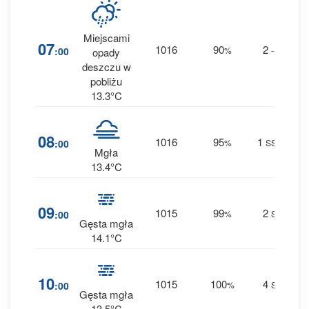
Miejscami
36
07
1016
90
2
:00
%
--
opady
0 m
deszczu w
pobliżu
13.3°C
20
08
1016
95
1
:00
%
SSE
0 m
Mgła
13.4°C
35
09
1015
99
2
:00
%
S
0 m
Gęsta mgła
14.1°C
35
10
1015
100
4
:00
%
S
0 m
Gęsta mgła
13.5°C