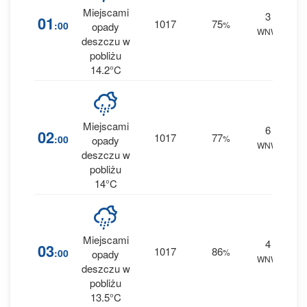
Miejscami
3
20
01
1017
75
:00
%
opady
WNW
0 m
deszczu w
pobliżu
14.2°C
Miejscami
6
23
02
1017
77
:00
%
opady
WNW
0 m
deszczu w
pobliżu
14°C
Miejscami
4
30
03
1017
86
:00
%
opady
WNW
0.1 
deszczu w
pobliżu
13.5°C