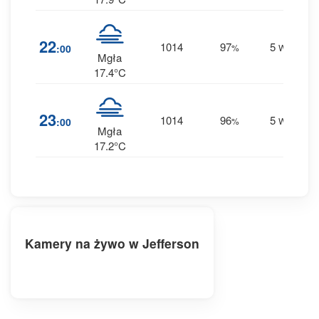
26
22
1014
97
5
:00
%
W
0 m
Mgła
17.4°C
26
23
1014
96
5
:00
%
W
0 m
Mgła
17.2°C
Kamery na żywo w Jefferson