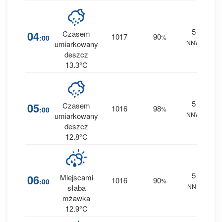
5
68
04
Czasem
1017
90
:00
%
NNW
1 m
umiarkowany
deszcz
13.3°C
5
84
05
Czasem
1016
98
:00
%
NNW
2.8 
umiarkowany
deszcz
12.8°C
5
68
06
Miejscami
1016
90
:00
%
NNE
0.8 
słaba
mżawka
12.9°C