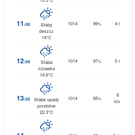
79
11
1014
99
4
:00
%
S
Słaby
1.8 
deszcz
14°C
61
12
1014
97
5
:00
%
S
Słaba
0.5 
mżawka
14.6°C
6
70
13
1014
85
:00
%
Słabe opady
SSW
1.7 
przelotne
22.3°C
64