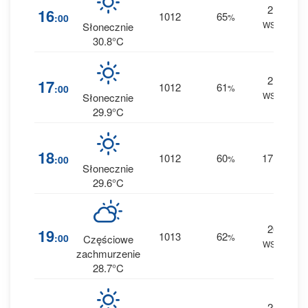
21
16
1012
65
:00
%
WSW
0 
Słonecznie
30.8°C
21
17
1012
61
:00
%
WSW
0 
Słonecznie
29.9°C
18
1012
60
17
:00
%
W
0 
Słonecznie
29.6°C
20
19
1013
62
:00
%
Częściowe
WSW
0 
zachmurzenie
28.7°C
22