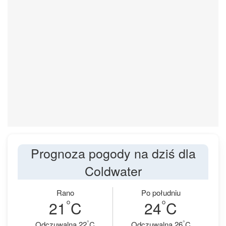
Prognoza pogody na dziś dla
Coldwater
Rano
Po południu
°
°
21
C
24
C
°
°
Odczuwalna 22
C
Odczuwalna 26
C