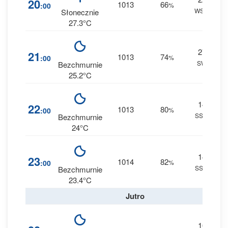
20
1013
66
:00
%
WSW
0 
Słonecznie
27.3°C
27
21
1013
74
:00
%
SW
0 
Bezchmurnie
25.2°C
14
22
1013
80
:00
%
SSW
0 
Bezchmurnie
24°C
14
1
23
1014
82
:00
%
SSW
0 
Bezchmurnie
23.4°C
Jutro
10
1