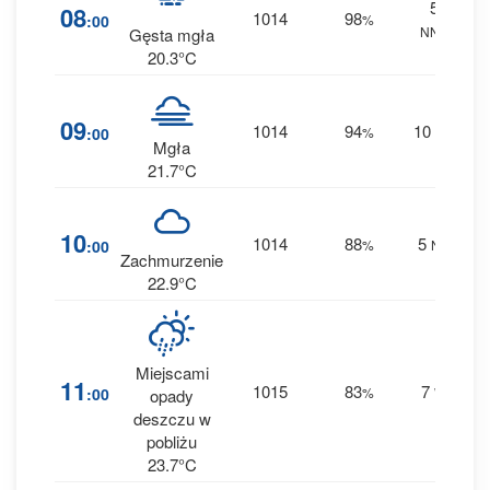
5
4
08
1014
98
:00
%
NNE
0 
Gęsta mgła
20.3°C
2
09
1014
94
10
:00
%
NE
0 
Mgła
21.7°C
2
10
1014
88
5
:00
%
NE
0 
Zachmurzenie
22.9°C
Miejscami
1
11
1015
83
7
:00
%
W
opady
0 
deszczu w
pobliżu
23.7°C