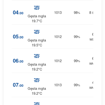
4
04
1013
98
8
:00
%
SW
0 
Gęsta mgła
19.7°C
6
4
05
1012
99
:00
%
WSW
0 
Gęsta mgła
19.5°C
6
4
06
1012
99
:00
%
WNW
0 
Gęsta mgła
19.2°C
4
4
07
1013
99
:00
%
WNW
0 
Gęsta mgła
19.2°C