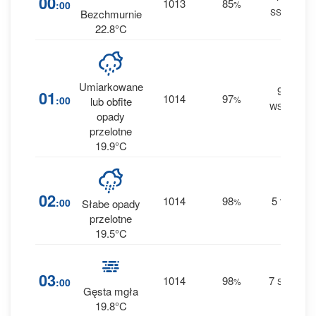
00
1013
85
:00
%
SSW
0 
Bezchmurnie
22.8°C
Umiarkowane
9
7
01
1014
97
:00
%
lub obfite
WSW
3.3
opady
przelotne
19.9°C
6
02
1014
98
5
:00
%
W
Słabe opady
0.6
przelotne
19.5°C
4
03
1014
98
7
:00
%
SW
0 
Gęsta mgła
19.8°C