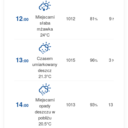
5
12
Miejscami
1012
81
9
:00
%
NE
0.6
słaba
mżawka
24°C
8
13
Czasem
1015
96
3
:00
%
NW
4.2
umiarkowany
deszcz
21.3°C
Miejscami
2
14
1013
93
13
:00
%
SE
opady
0 
deszczu w
pobliżu
20.5°C