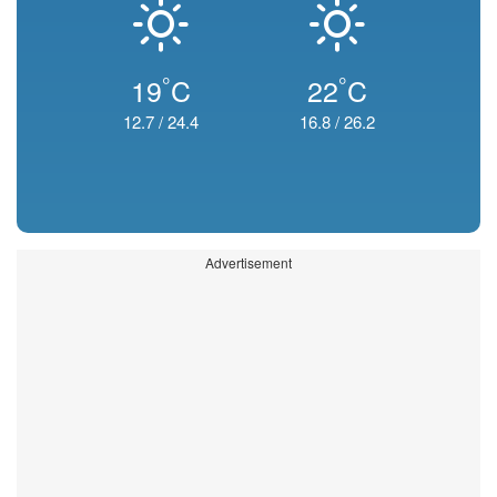
°
°
19
C
22
C
12.7
/
24.4
16.8
/
26.2
Advertisement