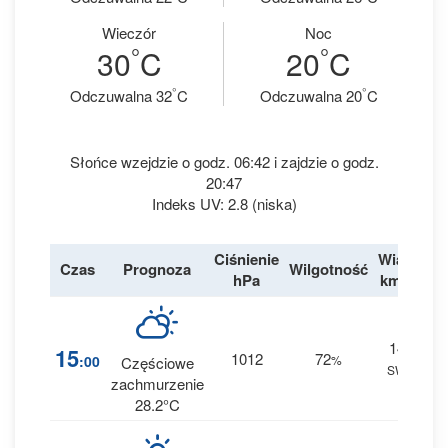
Wieczór
Noc
°
°
30
C
20
C
°
°
Odczuwalna 32
C
Odczuwalna 20
C
Słońce wzejdzie o godz. 06:42 i zajdzie o godz.
20:47
Indeks UV: 2.8 (niska)
Ciśnienie
Wiatr
Czas
Prognoza
Wilgotność
De
hPa
km/h
14
1
15
1012
72
:00
%
Częściowe
SW
0 
zachmurzenie
28.2°C