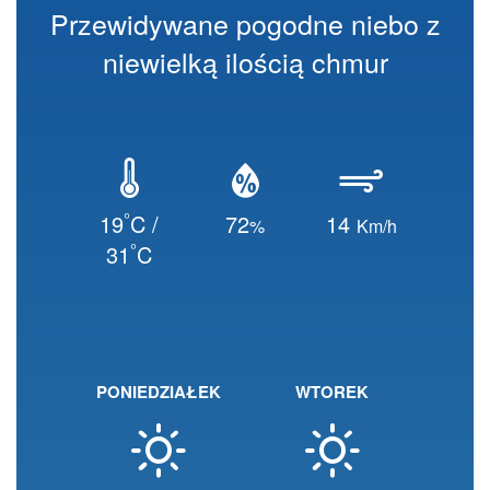
Przewidywane pogodne niebo z
niewielką ilością chmur
°
19
C /
72
14
%
Km/h
°
31
C
PONIEDZIAŁEK
WTOREK