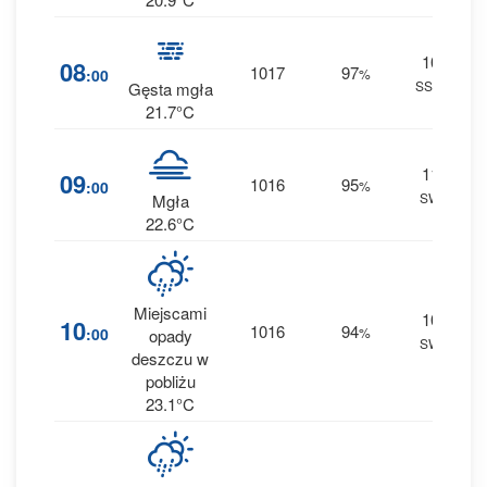
10
4
08
1017
97
:00
%
SSW
0 
Gęsta mgła
21.7°C
11
4
09
1016
95
:00
%
SW
0.1
Mgła
22.6°C
Miejscami
10
3
10
1016
94
:00
%
opady
SW
0.1
deszczu w
pobliżu
23.1°C