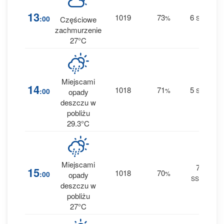
9
13
1019
73
6
:00
%
SW
Częściowe
0 
zachmurzenie
27°C
Miejscami
1
14
1018
71
5
:00
%
SW
opady
0 
deszczu w
pobliżu
29.3°C
Miejscami
7
1
15
1018
70
:00
%
opady
SSW
0 
deszczu w
pobliżu
27°C