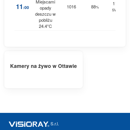
Miejscami
11
3
11
1016
88
:00
%
opady
SW
0.1
deszczu w
pobliżu
24.4°C
Kamery na żywo w Ottawie
S.r.l.