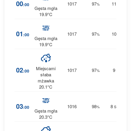
4
00
1017
97
11
:00
%
S
0 
Gęsta mgła
19.9°C
4
01
1017
97
10
:00
%
S
0 
Gęsta mgła
19.9°C
6
02
Miejscami
1017
97
9
:00
%
S
0.6
słaba
mżawka
20.1°C
4
03
1016
98
8
:00
%
SSE
0 
Gęsta mgła
20.3°C