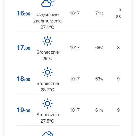
10
9
16
1017
71
:00
%
Częściowe
SSW
0 
zachmurzenie
27.1°C
6
17
1017
69
8
:00
%
S
0 
Słonecznie
29°C
5
18
1017
63
9
:00
%
S
0 
Słonecznie
28.7°C
4
19
1017
61
9
:00
%
S
0 
Słonecznie
27.5°C