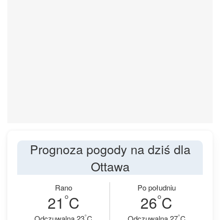
Prognoza pogody na dziś dla
Ottawa
Rano
Po południu
°
°
21
C
26
C
°
°
Odczuwalna 23
C
Odczuwalna 27
C