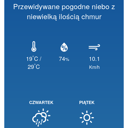
Przewidywane pogodne niebo z
niewielką ilością chmur
°
19
C /
74
10.1
%
°
29
C
Km/h
CZWARTEK
PIĄTEK