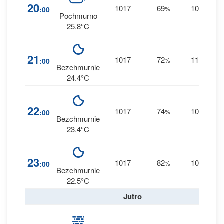
1
20
1017
69
10
:00
%
S
0 
Pochmurno
25.8°C
9
21
1017
72
11
:00
%
S
0 
Bezchmurnie
24.4°C
1
22
1017
74
10
:00
%
S
0 
Bezchmurnie
23.4°C
1
23
1017
82
10
:00
%
S
0 
Bezchmurnie
22.5°C
Jutro