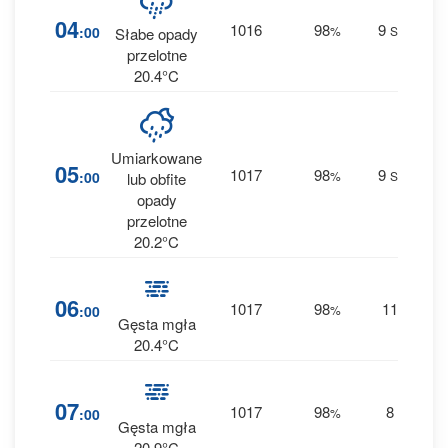
5
04
1016
98
9
:00
%
SSE
Słabe opady
0.5
przelotne
20.4°C
Umiarkowane
8
05
1017
98
9
:00
%
SSE
lub obfite
2.6
opady
przelotne
20.2°C
5
06
1017
98
11
:00
%
S
0.1
Gęsta mgła
20.4°C
4
07
1017
98
8
:00
%
S
0 
Gęsta mgła
20.9°C