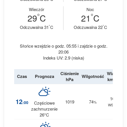
Wieczór
Noc
°
°
29
C
21
C
°
°
Odczuwalna 31
C
Odczuwalna 22
C
Słońce wzejdzie o godz. 05:55 i zajdzie o godz.
20:06
Indeks UV: 2.9 (niska)
Ciśnienie
Wiatr
Czas
Prognoza
Wilgotność
De
hPa
km/h
10
1
12
1019
74
:00
%
Częściowe
WSW
0 
zachmurzenie
26°C