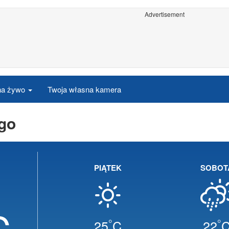
Advertisement
 na żywo
Twoja własna kamera
go
PIĄTEK
SOBOT
C
°
°
25
C
22