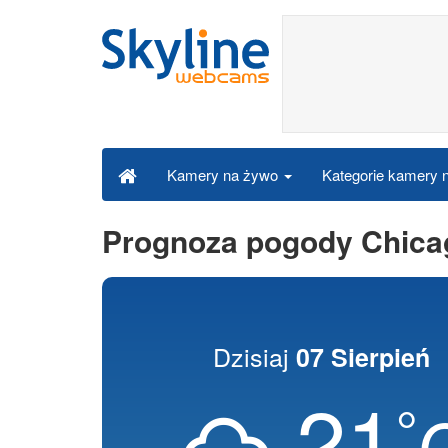
Kategorie kamery
Kamery na żywo
Prognoza pogody Chica
Dzisiaj
07 Sierpień
21
°