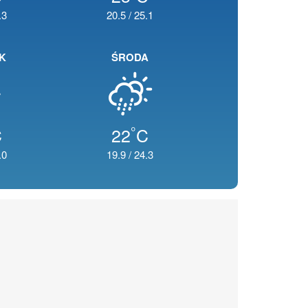
.3
20.5
/
25.1
K
ŚRODA
°
C
22
C
.0
19.9
/
24.3