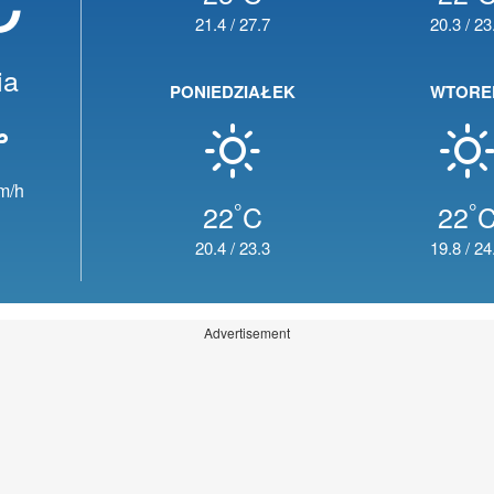
21.4
/
27.7
20.3
/
23
ia
PONIEDZIAŁEK
WTORE
m/h
°
°
22
C
22
20.4
/
23.3
19.8
/
24
Advertisement