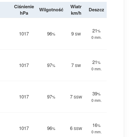
Ciśnienie
Wiatr
Wilgotność
Deszcz
hPa
km/h
21
%
1017
96
9
%
SW
0 mm.
21
%
1017
97
7
%
SW
0 mm.
39
%
1017
97
7
%
SSW
0 mm.
16
%
1017
96
6
%
SSW
0 mm.