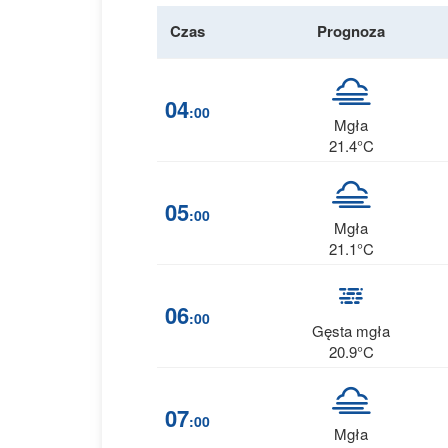
Czas
Prognoza
04
:00
Mgła
21.4°C
05
:00
Mgła
21.1°C
06
:00
Gęsta mgła
20.9°C
07
:00
Mgła