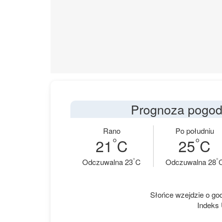
Prognoza pogody
Rano
Po południu
°
°
21
C
25
C
°
°
Odczuwalna 23
C
Odczuwalna 28
Słońce wzejdzie o godz
Indeks