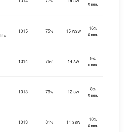
1014
77
14
%
SW
0 mm.
16
%
1015
75
15
%
WSW
0 mm.
iżu
9
%
1014
75
14
%
SW
0 mm.
8
%
1013
76
12
%
SW
0 mm.
10
%
1013
81
11
%
SSW
0 mm.