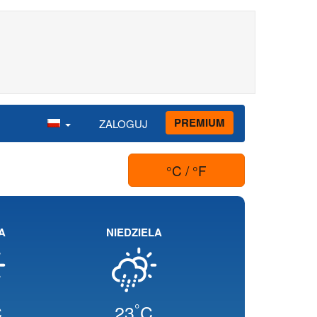
PREMIUM
ZALOGUJ
°C / °F
A
NIEDZIELA
°
C
23
C