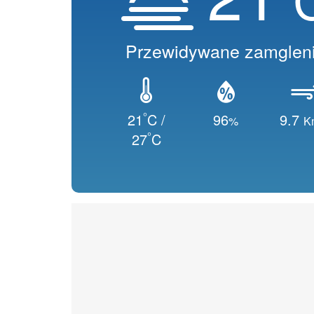
Przewidywane zamglen
°
21
C /
96
9.7
%
K
°
27
C