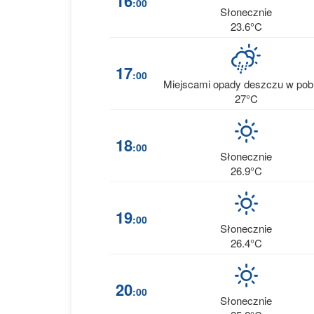
16
:00
Słonecznie
23.6°C
17
:00
Miejscami opady deszczu w pobl
27°C
18
:00
Słonecznie
26.9°C
19
:00
Słonecznie
26.4°C
20
:00
Słonecznie