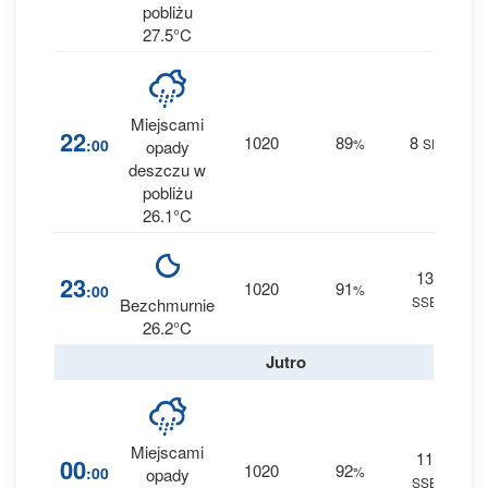
pobliżu
27.5°C
Miejscami
68
22
1020
89
8
:00
%
SE
opady
1.1 
deszczu w
pobliżu
26.1°C
13
14
23
1020
91
:00
%
SSE
0 m
Bezchmurnie
26.2°C
Jutro
Miejscami
11
30
00
1020
92
:00
%
opady
SSE
0 m