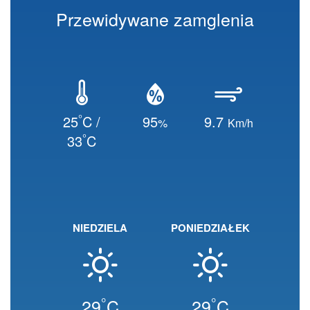
Przewidywane zamglenia
°
25
C /
95
9.7
%
Km/h
°
33
C
NIEDZIELA
PONIEDZIAŁEK
°
°
29
C
29
C