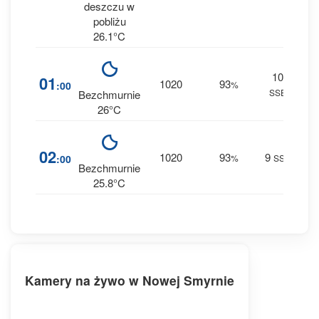
deszczu w
pobliżu
26.1°C
10
15
01
1020
93
:00
%
SSE
0 m
Bezchmurnie
26°C
16
02
1020
93
9
:00
%
SSE
0 m
Bezchmurnie
25.8°C
Kamery na żywo w Nowej Smyrnie