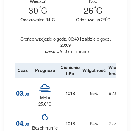
Wieczór
Noc
°
°
30
C
26
C
°
°
Odczuwalna 34
C
Odczuwalna 28
C
Słońce wzejdzie o godz. 06:49 i zajdzie o godz.
20:09
Indeks UV: 0 (minimum)
Ciśnienie
Wiatr
Czas
Prognoza
Wilgotność
Des
hPa
km/h
31
03
1018
95
9
:00
%
SSE
0 m
Mgła
25.6°C
17
04
1018
94
7
:00
%
SSE
0 m
Bezchmurnie