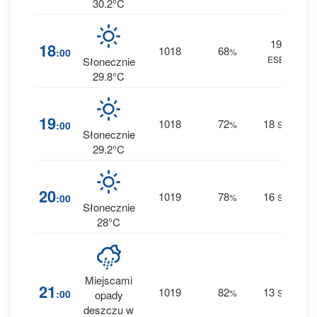
30.2°C
19
6
18
1018
68
:00
%
ESE
0 m
Słonecznie
29.8°C
7
19
1018
72
18
:00
%
SE
0 m
Słonecznie
29.2°C
9
20
1019
78
16
:00
%
SE
0 m
Słonecznie
28°C
Miejscami
25
21
1019
82
13
:00
%
SE
opady
0 m
deszczu w