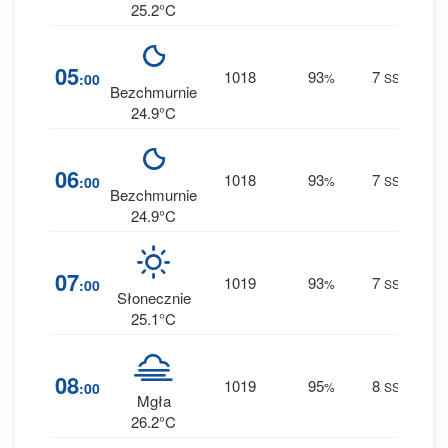
25.2°C
15
05
1018
93
7
:00
%
SSE
0 m
Bezchmurnie
24.9°C
15
06
1018
93
7
:00
%
SSE
0 m
Bezchmurnie
24.9°C
15
07
1019
93
7
:00
%
SSE
0 m
Słonecznie
25.1°C
16
08
1019
95
8
:00
%
SSE
0 m
Mgła
26.2°C