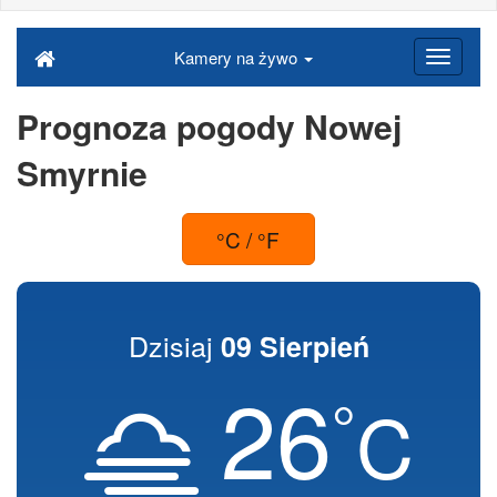
Kamery na żywo
Prognoza pogody Nowej
Smyrnie
°C / °F
Dzisiaj
09 Sierpień
26
°
C