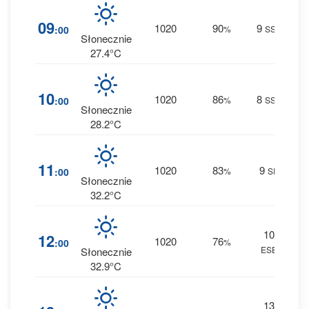
13
09
1020
90
9
:00
%
SSE
0 m
Słonecznie
27.4°C
12
10
1020
86
8
:00
%
SSE
0 m
Słonecznie
28.2°C
11
11
1020
83
9
:00
%
SE
0 m
Słonecznie
32.2°C
10
8
12
1020
76
:00
%
ESE
0 m
Słonecznie
32.9°C
13
4