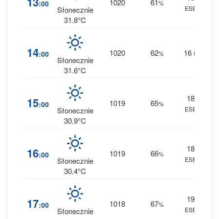
13
1020
61
:00
%
ESE
0 m
Słonecznie
31.8°C
4
14
1020
62
16
:00
%
E
0 m
Słonecznie
31.6°C
18
5
15
1019
65
:00
%
ESE
0 m
Słonecznie
30.9°C
18
6
16
1019
66
:00
%
ESE
0 m
Słonecznie
30.4°C
19
6
17
1018
67
:00
%
ESE
0 m
Słonecznie