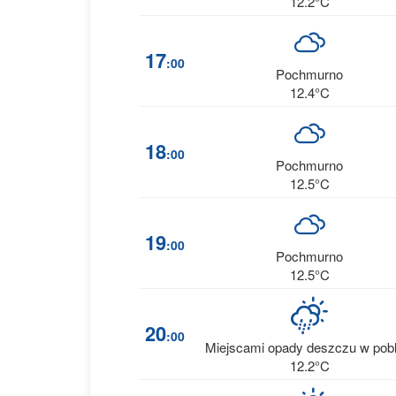
12.2°C
17
:00
Pochmurno
12.4°C
18
:00
Pochmurno
12.5°C
19
:00
Pochmurno
12.5°C
20
:00
Miejscami opady deszczu w pobl
12.2°C