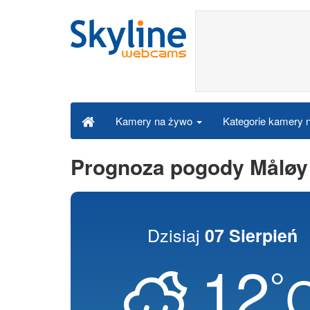
Kategorie kamery
Kamery na żywo
Prognoza pogody Måløy
Dzisiaj
07 Sierpień
12
°