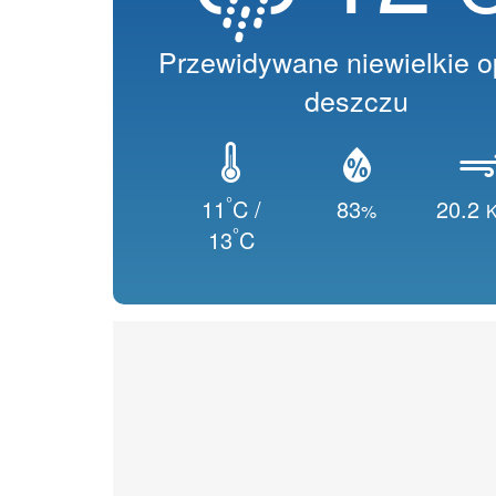
Przewidywane niewielkie 
deszczu
°
11
C /
83
20.2
%
K
°
13
C