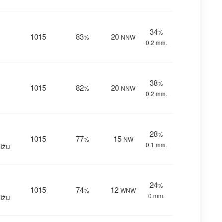
34
%
1015
83
20
%
NNW
0.2 mm.
38
%
1015
82
20
%
NNW
0.2 mm.
28
%
1015
77
15
%
NW
0.1 mm.
iżu
24
%
1015
74
12
%
WNW
0 mm.
iżu