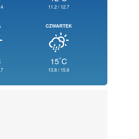
.4
11.2
/
12.7
A
CZWARTEK
°
C
15
C
.7
13.8
/
15.6