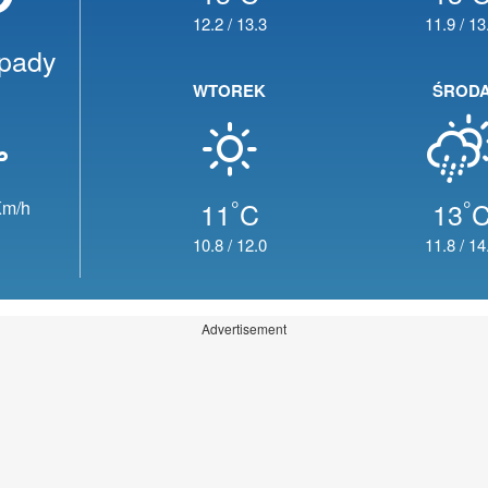
12.2
/
13.3
11.9
/
13
opady
WTOREK
ŚROD
°
°
11
C
13
m/h
10.8
/
12.0
11.8
/
14
Advertisement