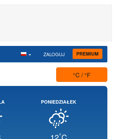
PREMIUM
ZALOGUJ
°C / °F
LA
PONIEDZIAŁEK
°
C
12
C