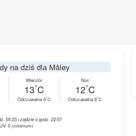
y na dziś dla Måløy
Wieczór
Noc
°
°
13
C
12
C
°
°
Odczuwalna 6
C
Odczuwalna 8
C
. 05:23 i zajdzie o godz. 22:07
 UV: 0 (minimum)