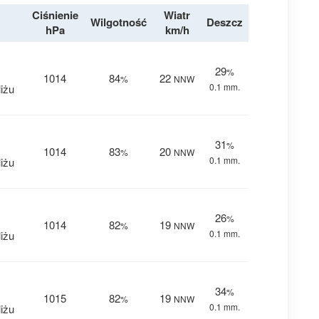
Ciśnienie
Wiatr
Wilgotność
Deszcz
hPa
km/h
29
%
1014
84
22
%
NNW
0.1 mm.
iżu
31
%
1014
83
20
%
NNW
0.1 mm.
iżu
26
%
1014
82
19
%
NNW
0.1 mm.
iżu
34
%
1015
82
19
%
NNW
0.1 mm.
iżu