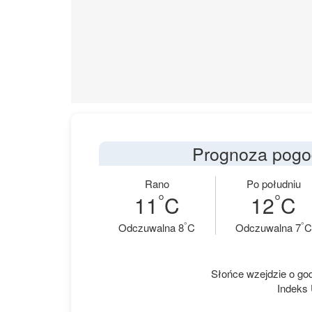
Prognoza pogod
Rano
Po południu
°
°
11
C
12
C
°
°
Odczuwalna 8
C
Odczuwalna 7
C
Słońce wzejdzie o godz
Indeks