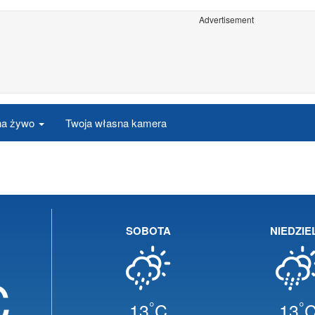
Advertisement
 na żywo
Twoja własna kamera
SOBOTA
NIEDZIE
C
°
°
13
C
13