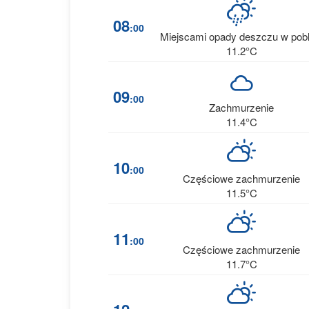
08
:00
Miejscami opady deszczu w pobl
11.2°C
09
:00
Zachmurzenie
11.4°C
10
:00
Częściowe zachmurzenie
11.5°C
11
:00
Częściowe zachmurzenie
11.7°C