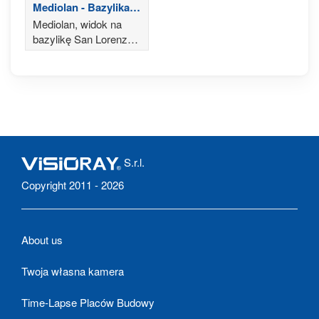
Mediolan - Bazylika
San Lorenzo
Mediolan, widok na
Maggiore
bazylikę San Lorenzo
Maggiore w Parco
delle Basiliche
S.r.l.
Copyright 2011 - 2026
About us
Twoja własna kamera
Time-Lapse Placów Budowy