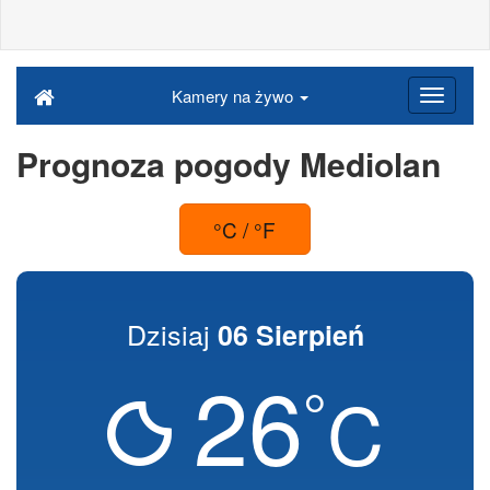
Kamery na żywo
Prognoza pogody Mediolan
°C / °F
Dzisiaj
06 Sierpień
26
°
C