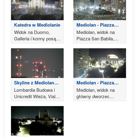
Katedra w Mediolanie
Mediolan - Piazza
San Babila
Widok na Duomo,
Mediolan, widok na
Galleria i konny posąg
Piazza San Babila,
Vittorio Emanuele II
Corso Europa i Corso
Vittorio Emanuele II
Skyline z Mediolanu -
Mediolan - Piazza
Pogoda
Duca d'Aosta
Lombardia Budowa i
Mediolan, widok na
Unicredit Wieża, Viale
główny dworzec
Zara, prognoza pogody
kolejowy i Piazza Duca
d'Aosta