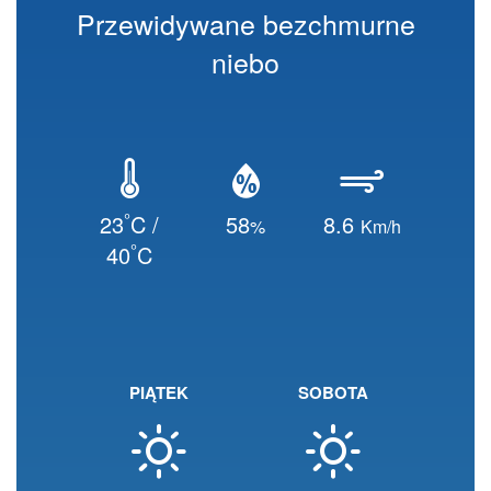
Przewidywane bezchmurne
niebo
°
23
C /
58
8.6
%
Km/h
°
40
C
PIĄTEK
SOBOTA