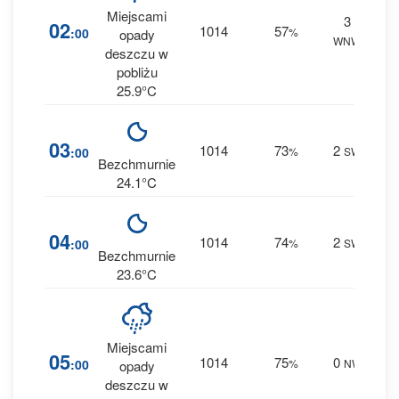
Miejscami
3
36
02
1014
57
:00
%
opady
WNW
0.4 
deszczu w
pobliżu
25.9°C
7
03
1014
73
2
:00
%
SW
0 m
Bezchmurnie
24.1°C
7
04
1014
74
2
:00
%
SW
0 m
Bezchmurnie
23.6°C
Miejscami
18
05
1014
75
0
:00
%
NW
opady
0 m
deszczu w