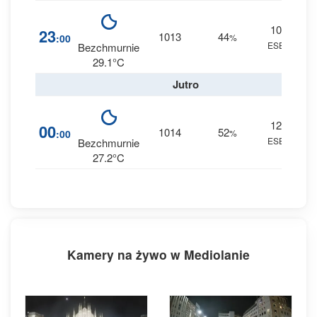
10
2
23
1013
44
:00
%
ESE
0 m
Bezchmurnie
29.1°C
Jutro
12
3
00
1014
52
:00
%
ESE
0 m
Bezchmurnie
27.2°C
Kamery na żywo w Mediolanie