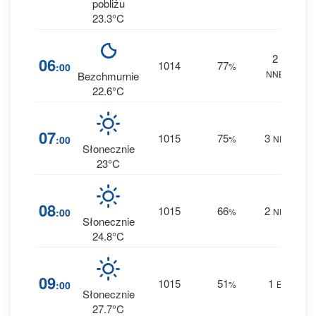
pobliżu
23.3°C
2
8
06
1014
77
:00
%
NNE
0 m
Bezchmurnie
22.6°C
8
07
1015
75
3
:00
%
NE
0 m
Słonecznie
23°C
5
08
1015
66
2
:00
%
NE
0 m
Słonecznie
24.8°C
2
09
1015
51
1
:00
%
E
0 m
Słonecznie
27.7°C