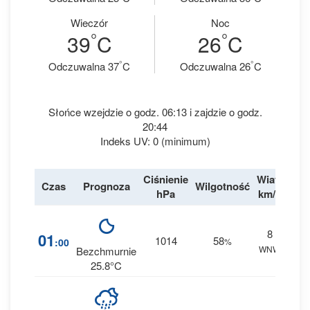
Wieczór
Noc
°
°
39
C
26
C
°
°
Odczuwalna 37
C
Odczuwalna 26
C
Słońce wzejdzie o godz. 06:13 i zajdzie o godz.
20:44
Indeks UV: 0 (minimum)
Ciśnienie
Wiatr
Czas
Prognoza
Wilgotność
Des
hPa
km/h
8
3
01
1014
58
:00
%
WNW
0 m
Bezchmurnie
25.8°C