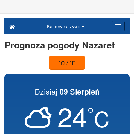
Kamery na żywo
Prognoza pogody Nazaret
°C / °F
Dzisiaj
09 Sierpień
24
°
C