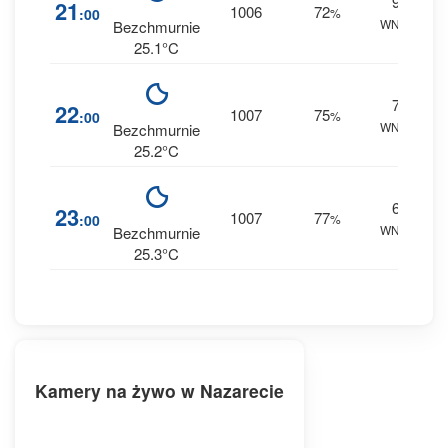
9
6
21
1006
72
:00
%
WNW
0 
Bezchmurnie
25.1°C
7
7
22
1007
75
:00
%
WNW
0 
Bezchmurnie
25.2°C
6
8
23
1007
77
:00
%
WNW
0 
Bezchmurnie
25.3°C
Kamery na żywo w Nazarecie