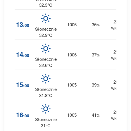
32.3°C
22
1
13
1006
36
:00
%
WNW
0 
Słonecznie
32.9°C
25
1
14
1006
37
:00
%
WNW
0 
Słonecznie
32.6°C
28
1
15
1005
39
:00
%
WNW
0 
Słonecznie
31.8°C
28
1
16
1005
41
:00
%
WNW
0 
Słonecznie
31°C