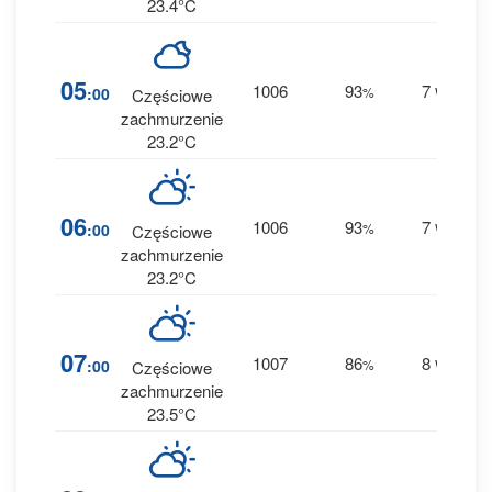
23.4°C
2
05
1006
93
7
:00
%
W
Częściowe
0 
zachmurzenie
23.2°C
2
06
1006
93
7
:00
%
W
Częściowe
0 
zachmurzenie
23.2°C
1
07
1007
86
8
:00
%
W
Częściowe
0 
zachmurzenie
23.5°C
1