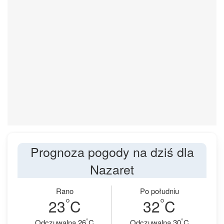
Prognoza pogody na dziś dla
Nazaret
Rano
Po południu
°
°
23
C
32
C
°
°
Odczuwalna 26
C
Odczuwalna 30
C