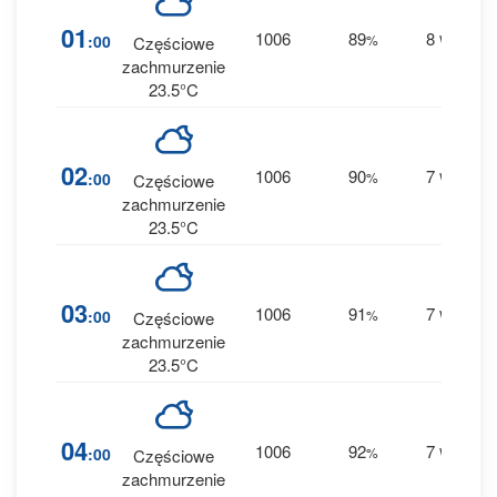
1
01
1006
89
8
:00
%
W
Częściowe
0 
zachmurzenie
23.5°C
1
02
1006
90
7
:00
%
W
Częściowe
0 
zachmurzenie
23.5°C
1
03
1006
91
7
:00
%
W
Częściowe
0 
zachmurzenie
23.5°C
2
04
1006
92
7
:00
%
W
Częściowe
0 
zachmurzenie