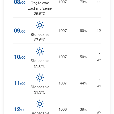
08
1007
73
11
:00
%
W
Częściowe
0 
zachmurzenie
25.5°C
4
09
1007
60
12
:00
%
W
0 
Słonecznie
27.6°C
13
2
10
1007
50
:00
%
WNW
0 
Słonecznie
29.6°C
15
1
11
1007
44
:00
%
WNW
0 
Słonecznie
31.3°C
19
1
12
1006
39
:00
%
WNW
0 
Słonecznie