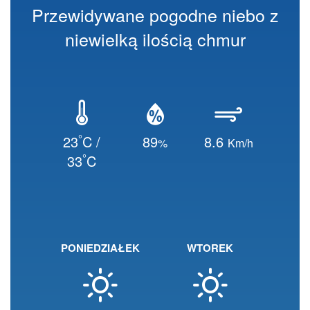
Przewidywane pogodne niebo z
niewielką ilością chmur
°
23
C /
89
8.6
%
Km/h
°
33
C
PONIEDZIAŁEK
WTOREK