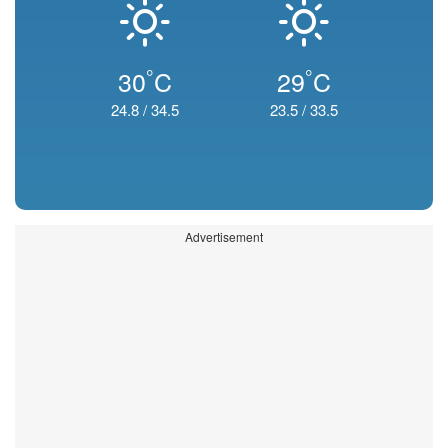
°
°
30
C
29
C
24.8
/
34.5
23.5
/
33.5
Advertisement