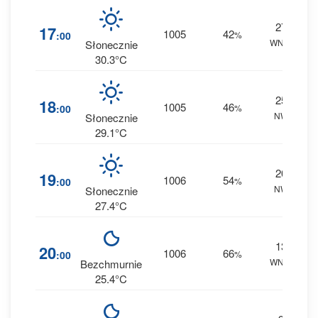
27
1
17
1005
42
:00
%
WNW
0 
Słonecznie
30.3°C
25
1
18
1005
46
:00
%
NW
0 
Słonecznie
29.1°C
20
2
19
1006
54
:00
%
NW
0 
Słonecznie
27.4°C
13
4
20
1006
66
:00
%
WNW
0 
Bezchmurnie
25.4°C