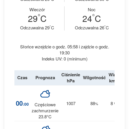
Wieczór
Noc
°
°
29
C
24
C
°
°
Odczuwalna 29
C
Odczuwalna 26
C
Słońce wzejdzie o godz. 05:58 i zajdzie o godz.
19:30
Indeks UV: 0 (minimum)
Ciśnienie
Wiatr
Czas
Prognoza
Wilgotność
De
hPa
km/h
1
00
1007
88
8
:00
%
W
Częściowe
0 
zachmurzenie
23.8°C