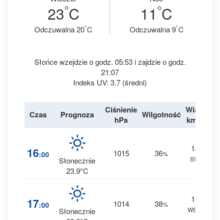
°
°
23
C
11
C
°
°
Odczuwalna 20
C
Odczuwalna 9
C
Słońce wzejdzie o godz. 05:53 i zajdzie o godz.
21:07
Indeks UV: 3.7 (średni)
Ciśnienie
Wiatr
Czas
Prognoza
Wilgotność
De
hPa
km/h
14
16
1015
36
:00
%
SW
0 
Słonecznie
23.9°C
14
17
1014
38
:00
%
WSW
0 
Słonecznie