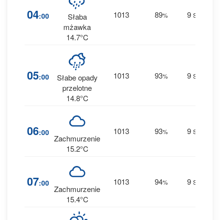
6
04
1013
89
9
:00
%
SW
Słaba
0.6
mżawka
14.7°C
4
05
1013
93
9
:00
%
SW
Słabe opady
0.2
przelotne
14.8°C
2
06
1013
93
9
:00
%
SW
0 
Zachmurzenie
15.2°C
2
07
1013
94
9
:00
%
SW
0 
Zachmurzenie
15.4°C