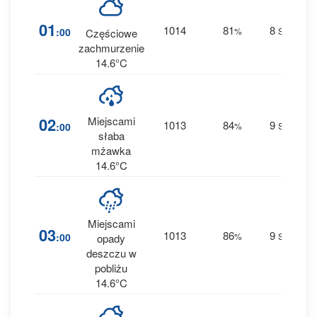
1
01
1014
81
8
:00
%
SW
Częściowe
0 
zachmurzenie
14.6°C
3
02
Miejscami
1013
84
9
:00
%
SW
0.2
słaba
mżawka
14.6°C
Miejscami
3
03
1013
86
9
:00
%
SW
opady
0.1
deszczu w
pobliżu
14.6°C