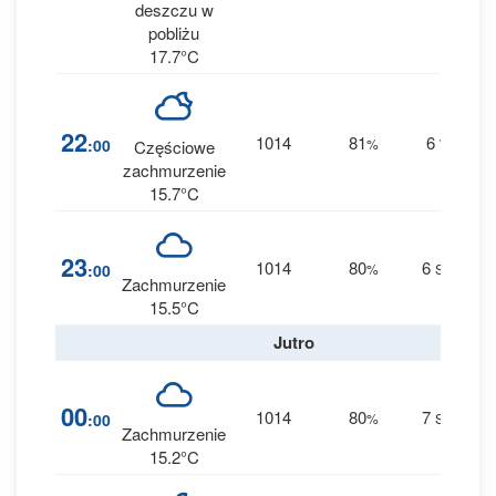
deszczu w
pobliżu
17.7°C
1
22
1014
81
6
:00
%
W
Częściowe
0 
zachmurzenie
15.7°C
1
23
1014
80
6
:00
%
SW
0 
Zachmurzenie
15.5°C
Jutro
2
00
1014
80
7
:00
%
SW
0 
Zachmurzenie
15.2°C