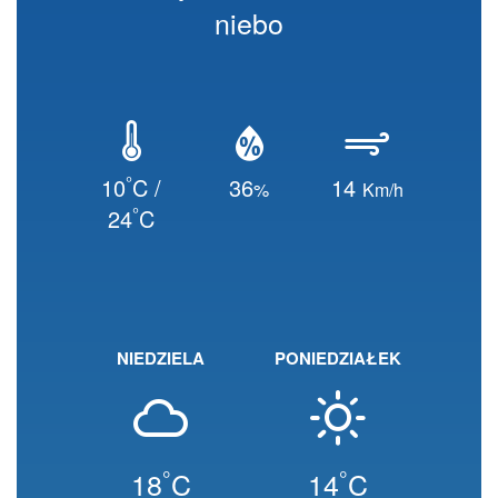
niebo
°
10
C /
36
14
%
Km/h
°
24
C
NIEDZIELA
PONIEDZIAŁEK
°
°
18
C
14
C