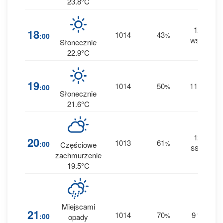
23.8°C
12
18
1014
43
:00
%
WSW
0 
Słonecznie
22.9°C
19
1014
50
11
:00
%
W
0 
Słonecznie
21.6°C
12
20
1013
61
:00
%
Częściowe
SSW
0 
zachmurzenie
19.5°C
Miejscami
1
21
1014
70
9
:00
%
W
opady
0 