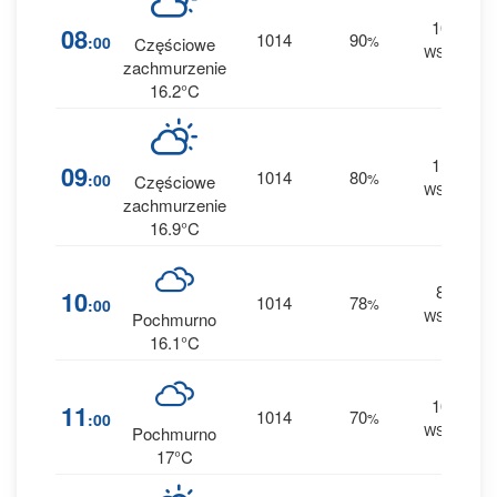
10
1
08
1014
90
:00
%
Częściowe
WSW
0 
zachmurzenie
16.2°C
11
1
09
1014
80
:00
%
Częściowe
WSW
0 
zachmurzenie
16.9°C
8
2
10
1014
78
:00
%
WSW
0 
Pochmurno
16.1°C
10
1
11
1014
70
:00
%
WSW
0 
Pochmurno
17°C