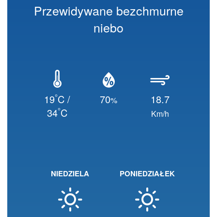
Przewidywane bezchmurne
niebo
°
19
C /
70
18.7
%
°
34
C
Km/h
NIEDZIELA
PONIEDZIAŁEK