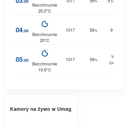
03
1017
59
9
:00
%
ENE
0 
Bezchmurnie
20.2°C
3
04
1017
59
9
:00
%
E
0 
Bezchmurnie
20°C
10
3
05
1017
59
:00
%
ENE
0 
Bezchmurnie
19.9°C
Kamery na żywo w Umag