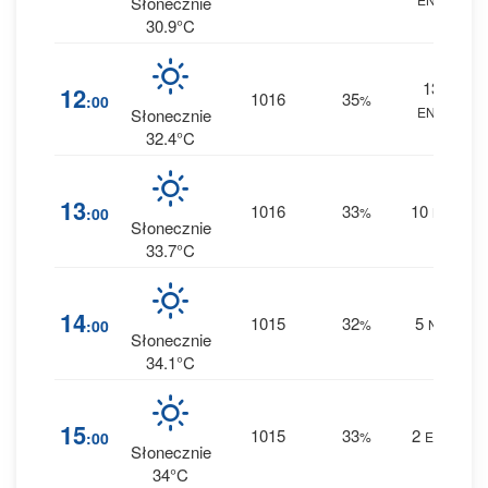
Słonecznie
30.9°C
13
1
12
1016
35
:00
%
ENE
0 
Słonecznie
32.4°C
1
13
1016
33
10
:00
%
NE
0 
Słonecznie
33.7°C
1
14
1015
32
5
:00
%
NE
0 
Słonecznie
34.1°C
1
15
1015
33
2
:00
%
ESE
0 
Słonecznie
34°C