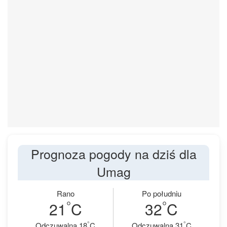
Prognoza pogody na dziś dla
Umag
Rano
Po południu
°
°
21
C
32
C
°
°
Odczuwalna 18
C
Odczuwalna 31
C