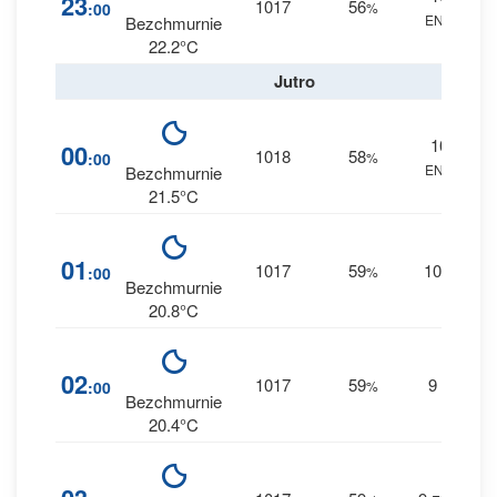
23
1017
56
:00
%
ENE
0 
Bezchmurnie
22.2°C
Jutro
10
3
00
1018
58
:00
%
ENE
0 
Bezchmurnie
21.5°C
4
01
1017
59
10
:00
%
E
0 
Bezchmurnie
20.8°C
4
02
1017
59
9
:00
%
E
0 
Bezchmurnie
20.4°C
4