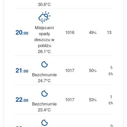
30.6°C
Miejscami
1
20
1016
49
13
:00
%
NE
opady
0 
deszczu w
pobliżu
26.1°C
14
2
21
1017
50
:00
%
ENE
0 
Bezchmurnie
24.7°C
11
3
22
1017
53
:00
%
ENE
0 
Bezchmurnie
23.4°C
10
3