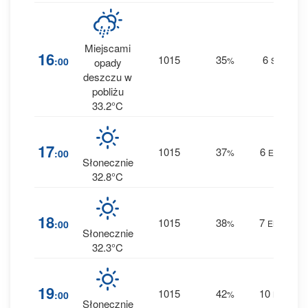
Miejscami
1
16
1015
35
6
:00
%
SE
opady
0.1
deszczu w
pobliżu
33.2°C
1
17
1015
37
6
:00
%
ESE
0 
Słonecznie
32.8°C
1
18
1015
38
7
:00
%
ENE
0 
Słonecznie
32.3°C
2
19
1015
42
10
:00
%
NE
0 
Słonecznie