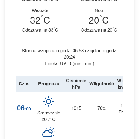
Wieczór
Noc
°
°
32
C
20
C
°
°
Odczuwalna 33
C
Odczuwalna 20
C
Słońce wzejdzie o godz. 05:58 i zajdzie o godz.
20:24
Indeks UV: 0 (minimum)
Ciśnienie
Wiatr
Czas
Prognoza
Wilgotność
De
hPa
km/h
18
7
06
1015
70
:00
%
ENE
0 
Słonecznie
20.7°C