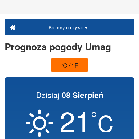
Kamery na żywo
Prognoza pogody Umag
°C / °F
Dzisiaj
08 Sierpień
21
°
C