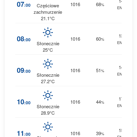
14
7
07
1016
68
:00
%
Częściowe
ENE
0 
zachmurzenie
21.1°C
13
4
08
1016
60
:00
%
ENE
0 
Słonecznie
25°C
14
3
09
1016
51
:00
%
ENE
0 
Słonecznie
27.2°C
17
2
10
1016
44
:00
%
ENE
0 
Słonecznie
28.9°C
15
1
11
1016
39
:00
%
ENE
0 