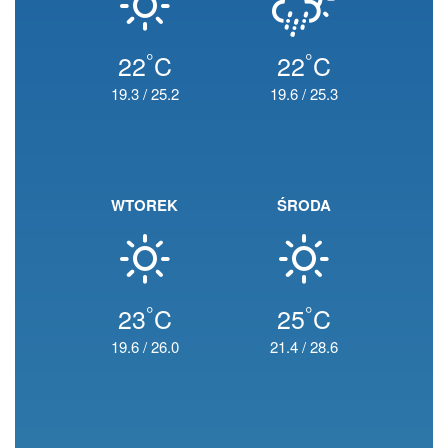
°
°
22
C
22
C
19.3
/
25.2
19.6
/
25.3
WTOREK
ŚRODA
°
°
23
C
25
C
19.6
/
26.0
21.4
/
28.6