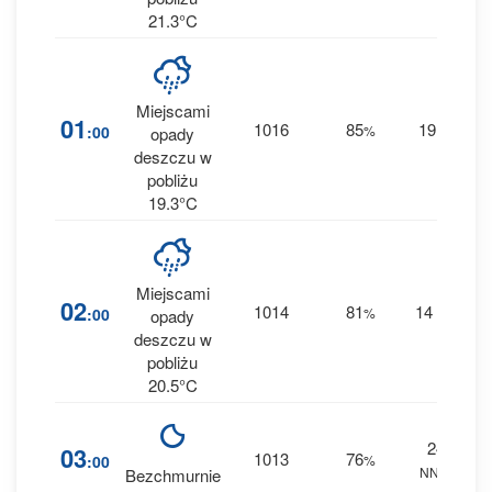
21.3°C
Miejscami
4
01
1016
85
19
:00
%
W
opady
0.3
deszczu w
pobliżu
19.3°C
Miejscami
2
02
1014
81
14
:00
%
NE
opady
0 
deszczu w
pobliżu
20.5°C
24
03
1013
76
:00
%
NNW
0 
Bezchmurnie