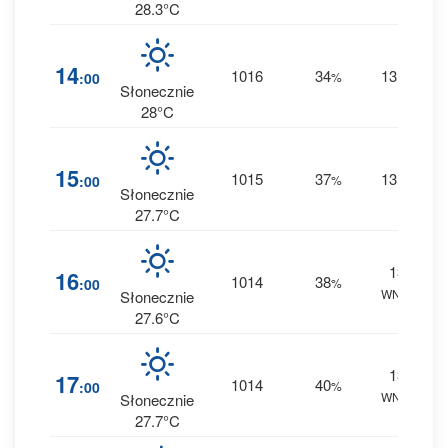
28.3°C
14
1016
34
13
:00
%
W
0 
Słonecznie
28°C
15
1015
37
13
:00
%
W
0 
Słonecznie
27.7°C
13
16
1014
38
:00
%
WNW
0 
Słonecznie
27.6°C
13
17
1014
40
:00
%
WNW
0 
Słonecznie
27.7°C