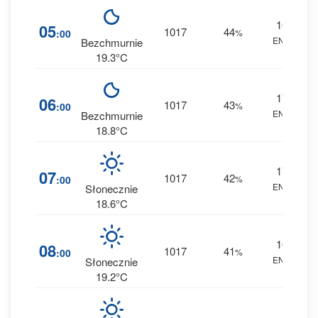
16
05
1017
44
:00
%
ENE
0 
Bezchmurnie
19.3°C
17
06
1017
43
:00
%
ENE
0 
Bezchmurnie
18.8°C
17
07
1017
42
:00
%
ENE
0 
Słonecznie
18.6°C
16
08
1017
41
:00
%
ENE
0 
Słonecznie
19.2°C