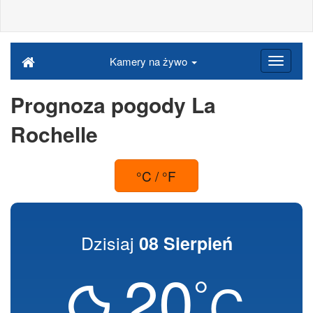
Kamery na żywo
Prognoza pogody La
Rochelle
°C / °F
Dzisiaj
08 Sierpień
20
°
C