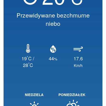
Przewidywane bezchmurne
niebo
°
19
C /
44
17.6
%
°
28
C
Km/h
NIEDZIELA
PONIEDZIAŁEK