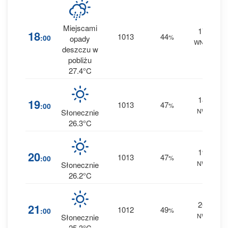
Miejscami
17
18
1013
44
:00
%
opady
WNW
0 
deszczu w
pobliżu
27.4°C
18
19
1013
47
:00
%
NW
0 
Słonecznie
26.3°C
19
20
1013
47
:00
%
NW
0 
Słonecznie
26.2°C
20
21
1012
49
:00
%
NW
0 
Słonecznie
25.3°C