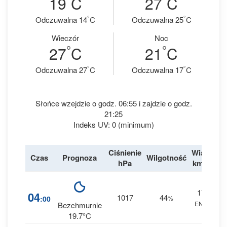
19
C
27
C
°
°
Odczuwalna 14
C
Odczuwalna 25
C
Wieczór
Noc
°
°
27
C
21
C
°
°
Odczuwalna 27
C
Odczuwalna 17
C
Słońce wzejdzie o godz. 06:55 i zajdzie o godz.
21:25
Indeks UV: 0 (minimum)
Ciśnienie
Wiatr
Czas
Prognoza
Wilgotność
De
hPa
km/h
17
04
1017
44
:00
%
ENE
0 
Bezchmurnie
19.7°C