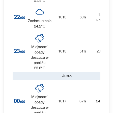
18
22
1013
50
:00
%
NNW
0 
Zachmurzenie
24.2°C
Miejscami
1
23
1013
51
20
:00
%
--
opady
0.1
deszczu w
pobliżu
23.8°C
Jutro
Miejscami
4
00
1017
67
24
:00
%
W
opady
0.6
deszczu w
pobliżu