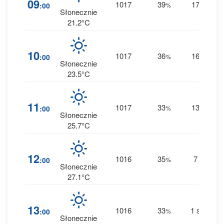
09
1017
39
17
:00
%
E
0 
Słonecznie
21.2°C
10
1017
36
16
:00
%
E
0 
Słonecznie
23.5°C
11
1017
33
13
:00
%
E
0 
Słonecznie
25.7°C
12
1016
35
7
:00
%
E
0 
Słonecznie
27.1°C
13
1016
33
1
:00
%
SW
0 
Słonecznie