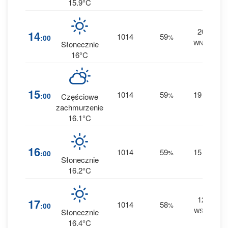
15.9°C
20
5
14
1014
59
:00
%
WNW
0 
Słonecznie
16°C
5
15
1014
59
19
:00
%
W
Częściowe
0 
zachmurzenie
16.1°C
4
16
1014
59
15
:00
%
W
0 
Słonecznie
16.2°C
12
4
17
1014
58
:00
%
WSW
0 
Słonecznie
16.4°C