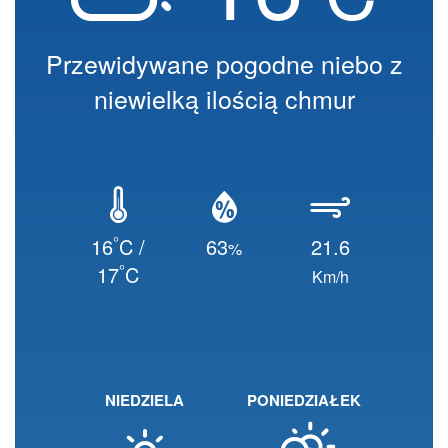
Przewidywane pogodne niebo z
niewielką ilością chmur
°
16
C /
63
21.6
%
°
17
C
Km/h
NIEDZIELA
PONIEDZIAŁEK