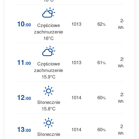
24
7
10
1013
62
:00
%
Częściowe
WNW
0 
zachmurzenie
16°C
25
6
11
1013
61
:00
%
Częściowe
WNW
0 
zachmurzenie
15.9°C
23
5
12
1014
60
:00
%
WNW
0 
Słonecznie
15.8°C
21
5
13
1014
60
:00
%
WNW
0 
Słonecznie