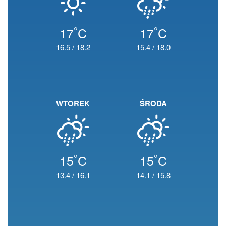
°
°
17
C
17
C
16.5
/
18.2
15.4
/
18.0
WTOREK
ŚRODA
°
°
15
C
15
C
13.4
/
16.1
14.1
/
15.8