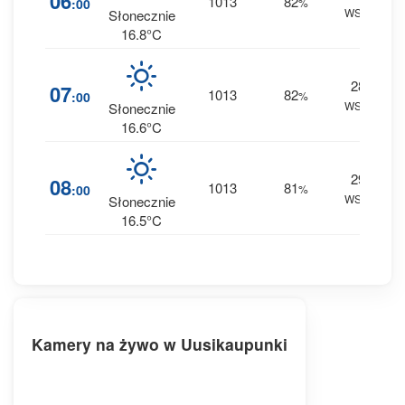
06
1013
82
:00
%
WSW
0 
Słonecznie
16.8°C
28
1
07
1013
82
:00
%
WSW
0 
Słonecznie
16.6°C
29
1
08
1013
81
:00
%
WSW
0 
Słonecznie
16.5°C
Kamery na żywo w Uusikaupunki