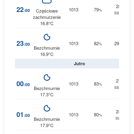
28
1
22
1013
79
:00
%
Częściowe
SSW
0 
zachmurzenie
16.8°C
1
23
1013
82
29
:00
%
S
0 
Bezchmurnie
16.9°C
Jutro
27
1
00
1013
83
:00
%
SSW
0 
Bezchmurnie
17.3°C
23
1
01
1013
80
:00
%
SW
0 
Bezchmurnie
17.9°C