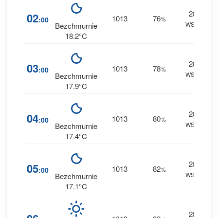
28
9
02
1013
76
:00
%
WSW
0 
Bezchmurnie
18.2°C
28
9
03
1013
78
:00
%
WSW
0 
Bezchmurnie
17.9°C
28
1
04
1013
80
:00
%
WSW
0 
Bezchmurnie
17.4°C
28
1
05
1013
82
:00
%
WSW
0 
Bezchmurnie
17.1°C
28
1