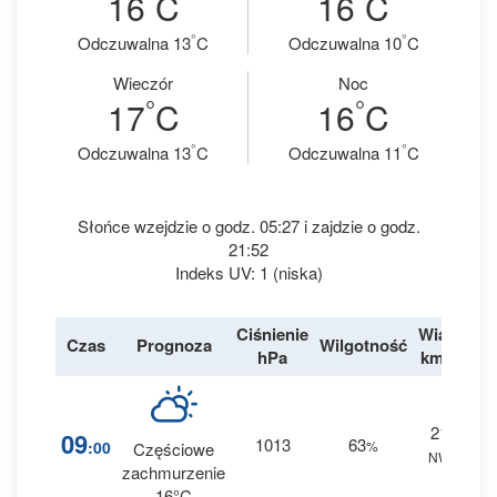
16
C
16
C
°
°
Odczuwalna 13
C
Odczuwalna 10
C
Wieczór
Noc
°
°
17
C
16
C
°
°
Odczuwalna 13
C
Odczuwalna 11
C
Słońce wzejdzie o godz. 05:27 i zajdzie o godz.
21:52
Indeks UV: 1 (niska)
Ciśnienie
Wiatr
Czas
Prognoza
Wilgotność
De
hPa
km/h
21
8
09
1013
63
:00
%
Częściowe
NW
0 
zachmurzenie
16°C