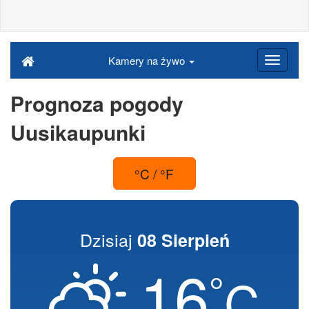
Kamery na żywo
Prognoza pogody
Uusikaupunki
°C / °F
Dzisiaj
08 Sierpień
16
°
C