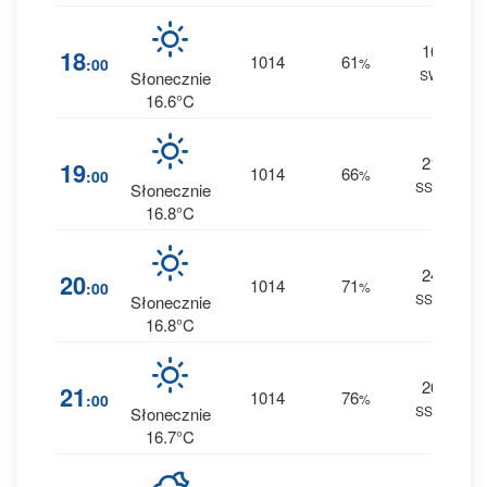
16
4
18
1014
61
:00
%
SW
0 
Słonecznie
16.6°C
21
5
19
1014
66
:00
%
SSW
0 
Słonecznie
16.8°C
24
7
20
1014
71
:00
%
SSW
0 
Słonecznie
16.8°C
26
9
21
1014
76
:00
%
SSW
0 
Słonecznie
16.7°C