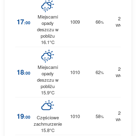
Miejscami
21
1
17
1009
66
:00
%
opady
WNW
0 
deszczu w
pobliżu
16.1°C
Miejscami
20
18
1010
62
:00
%
opady
WNW
0 
deszczu w
pobliżu
15.9°C
20
19
1010
58
:00
%
Częściowe
WNW
0 
zachmurzenie
15.8°C