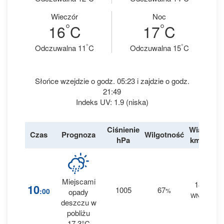
Wieczór
Noc
°
°
16
C
17
C
°
°
Odczuwalna 11
C
Odczuwalna 15
C
Słońce wzejdzie o godz. 05:23 i zajdzie o godz.
21:49
Indeks UV: 1.9 (niska)
Ciśnienie
Wiatr
Czas
Prognoza
Wilgotność
De
hPa
km/h
Miejscami
18
1
10
1005
67
:00
%
opady
WNW
0 
deszczu w
pobliżu
17.3°C