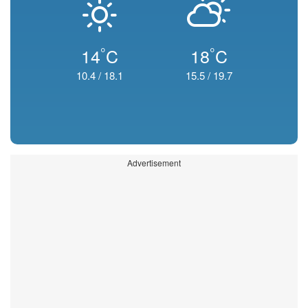
°
°
14
C
18
C
10.4
/
18.1
15.5
/
19.7
Advertisement