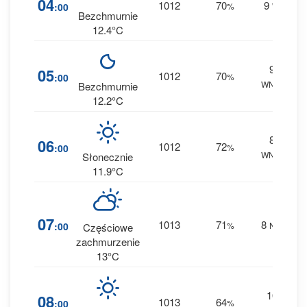
04
1012
70
9
:00
%
W
0 
Bezchmurnie
12.4°C
9
05
1012
70
:00
%
WNW
0 
Bezchmurnie
12.2°C
8
06
1012
72
:00
%
WNW
0 
Słonecznie
11.9°C
07
1013
71
8
:00
%
NW
Częściowe
0 
zachmurzenie
13°C
10
08
1013
64
:00
%