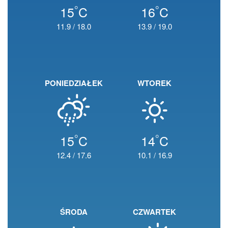
°
°
15
C
16
C
11.9
/
18.0
13.9
/
19.0
PONIEDZIAŁEK
WTOREK
°
°
15
C
14
C
12.4
/
17.6
10.1
/
16.9
ŚRODA
CZWARTEK