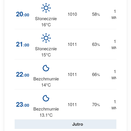
18
20
1010
58
:00
%
WNW
0 
Słonecznie
16°C
17
21
1011
63
:00
%
WNW
0 
Słonecznie
15°C
14
22
1011
66
:00
%
WNW
0 
Bezchmurnie
14°C
12
23
1011
70
:00
%
WNW
0 
Bezchmurnie
13.1°C
Jutro