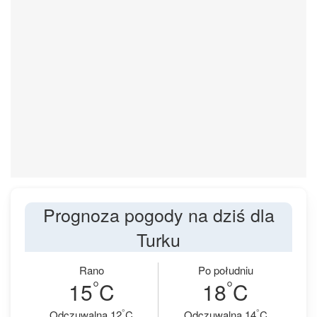
Prognoza pogody na dziś dla
Turku
Rano
Po południu
°
°
15
C
18
C
°
°
Odczuwalna 12
C
Odczuwalna 14
C