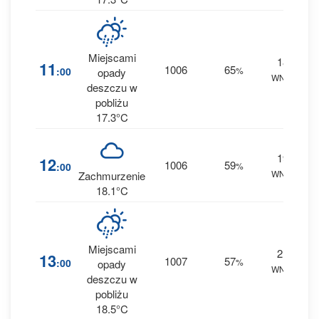
Miejscami
18
11
1006
65
:00
%
opady
WNW
0 
deszczu w
pobliżu
17.3°C
19
12
1006
59
:00
%
WNW
0 
Zachmurzenie
18.1°C
Miejscami
21
1
13
1007
57
:00
%
opady
WNW
0 
deszczu w
pobliżu
18.5°C