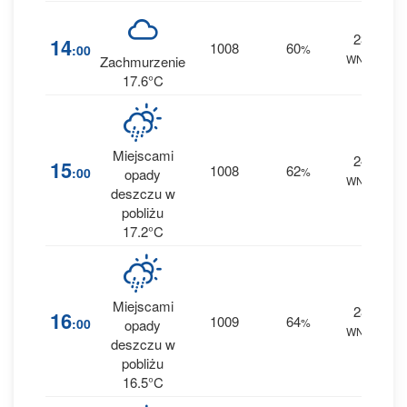
23
1
14
1008
60
:00
%
WNW
0 
Zachmurzenie
17.6°C
Miejscami
24
15
1008
62
:00
%
opady
WNW
0 
deszczu w
pobliżu
17.2°C
Miejscami
23
1
16
1009
64
:00
%
opady
WNW
0 
deszczu w
pobliżu
16.5°C