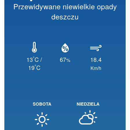
Przewidywane niewielkie opady
deszczu
°
13
C /
67
18.4
%
°
19
C
Km/h
SOBOTA
NIEDZIELA