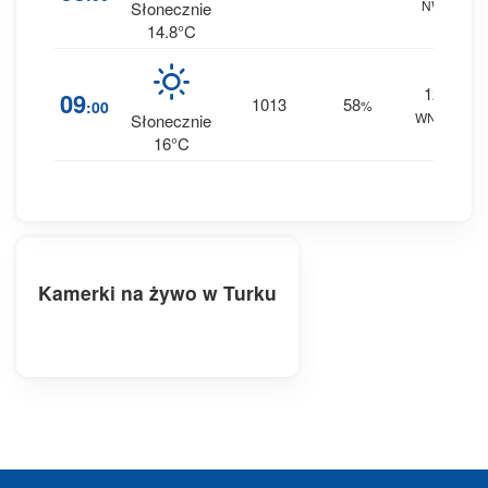
NW
0 
Słonecznie
14.8°C
12
09
1013
58
:00
%
WNW
0 
Słonecznie
16°C
Kamerki na żywo w Turku