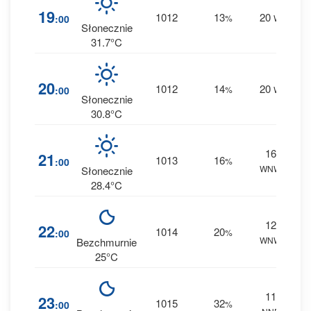
0
19
1012
13
20
:00
%
W
0 m
Słonecznie
31.7°C
0
20
1012
14
20
:00
%
W
0 m
Słonecznie
30.8°C
16
0
21
1013
16
:00
%
WNW
0 m
Słonecznie
28.4°C
12
0
22
1014
20
:00
%
WNW
0 m
Bezchmurnie
25°C
11
1
23
1015
32
:00
%