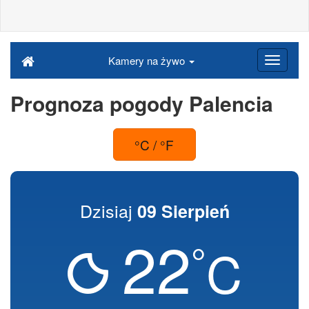
Kamery na żywo
Prognoza pogody Palencia
°C / °F
Dzisiaj
09 Sierpień
22
°
C