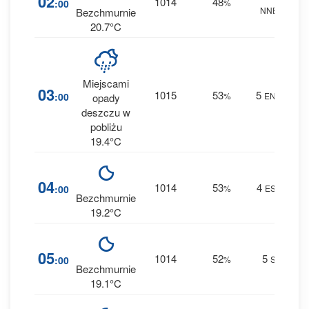
02
1014
48
:00
%
NNE
0 m
Bezchmurnie
20.7°C
Miejscami
17
03
1015
53
5
:00
%
ENE
opady
0.1 
deszczu w
pobliżu
19.4°C
2
04
1014
53
4
:00
%
ESE
0 m
Bezchmurnie
19.2°C
2
05
1014
52
5
:00
%
S
0 m
Bezchmurnie
19.1°C