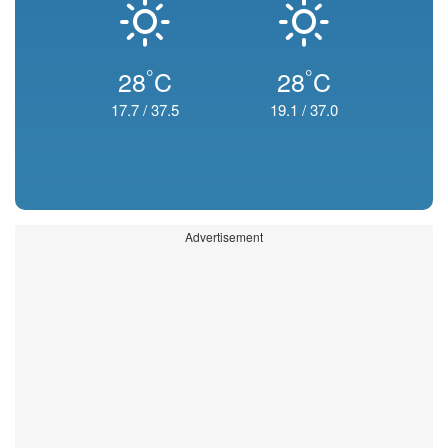
°
°
28
C
28
C
17.7
/
37.5
19.1
/
37.0
Advertisement