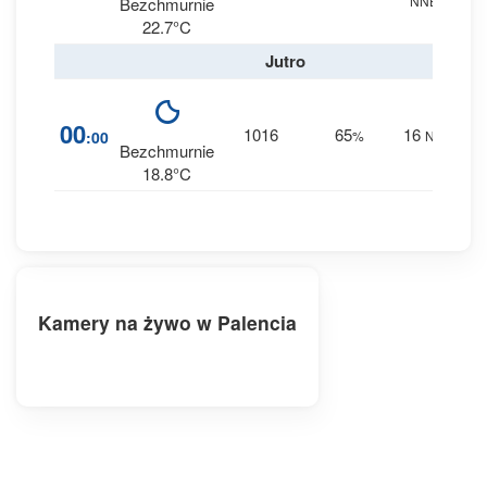
NNE
0 m
Bezchmurnie
22.7°C
Jutro
4
00
1016
65
16
:00
%
NE
0 m
Bezchmurnie
18.8°C
Kamery na żywo w Palencia