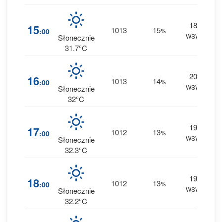
18
0
15
1013
15
:00
%
WSW
0 m
Słonecznie
31.7°C
20
0
16
1013
14
:00
%
WSW
0 m
Słonecznie
32°C
19
0
17
1012
13
:00
%
WSW
0 m
Słonecznie
32.3°C
19
0
18
1012
13
:00
%
WSW
0 m
Słonecznie
32.2°C