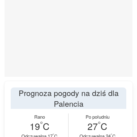
Prognoza pogody na dziś dla
Palencia
Rano
Po południu
°
°
19
C
27
C
°
°
Odczuwalna 17
C
Odczuwalna 24
C