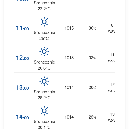
0 m
Słonecznie
23.2°C
8
1
11
1015
36
:00
%
WSW
0 m
Słonecznie
25°C
11
1
12
1015
33
:00
%
WSW
0 m
Słonecznie
26.6°C
12
1
13
1014
30
:00
%
WSW
0 m
Słonecznie
28.2°C
13
0
14
1014
23
:00
%
WSW
0 m
Słonecznie
30.1°C