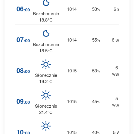
3
06
1014
53
6
:00
%
S
0 m
Bezchmurnie
18.8°C
3
07
1014
55
6
:00
%
SW
0 m
Bezchmurnie
18.5°C
6
3
08
1015
53
:00
%
WSW
0 m
Słonecznie
19.2°C
5
1
09
1015
45
:00
%
WSW
0 m
Słonecznie
21.4°C
1
10
1015
40
5
:00
%
W