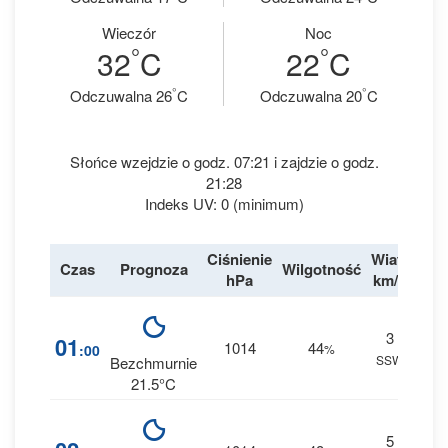
Wieczór
Noc
°
°
32
C
22
C
°
°
Odczuwalna 26
C
Odczuwalna 20
C
Słońce wzejdzie o godz. 07:21 i zajdzie o godz.
21:28
Indeks UV: 0 (minimum)
Ciśnienie
Wiatr
Czas
Prognoza
Wilgotność
Des
hPa
km/h
3
1
01
1014
44
:00
%
SSW
0 m
Bezchmurnie
21.5°C
5
2