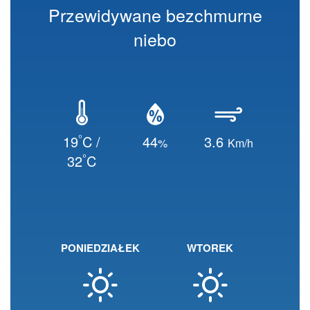
Przewidywane bezchmurne
niebo
°
19
C /
44
3.6
%
Km/h
°
32
C
PONIEDZIAŁEK
WTOREK