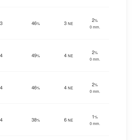
2
%
3
46
3
%
NE
0 mm.
2
%
4
49
4
%
NE
0 mm.
2
%
4
46
4
%
NE
0 mm.
1
%
4
38
6
%
NE
0 mm.