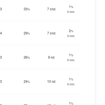
1
%
3
33
7
%
ENE
0 mm.
2
%
4
29
7
%
ENE
0 mm.
1
%
3
26
9
%
NE
0 mm.
1
%
3
24
10
%
NE
0 mm.
1
%