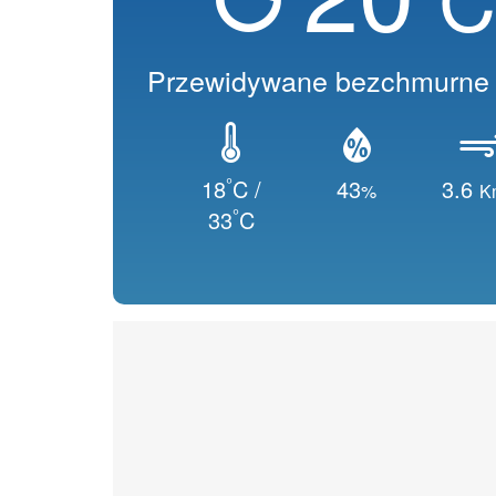
Przewidywane bezchmurne 
°
18
C /
43
3.6
%
K
°
33
C