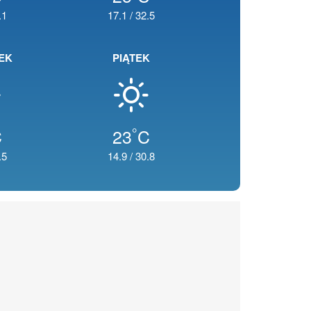
.1
17.1
/
32.5
EK
PIĄTEK
°
C
23
C
.5
14.9
/
30.8