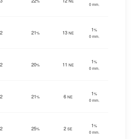
3
22
12
%
NE
0 mm.
1
%
2
21
13
%
NE
0 mm.
1
%
2
20
11
%
NE
0 mm.
1
%
2
21
6
%
NE
0 mm.
1
%
2
25
2
%
SE
0 mm.