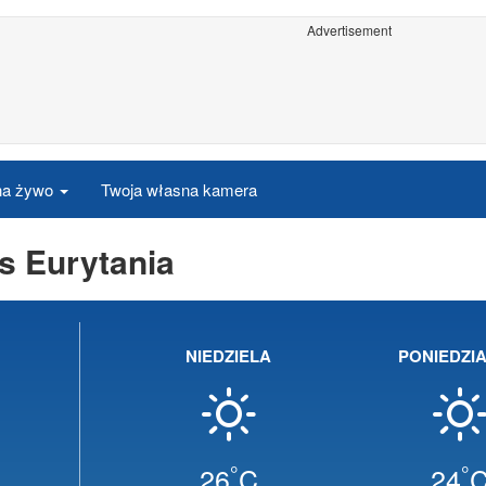
Advertisement
 na żywo
Twoja własna kamera
 Eurytania
NIEDZIELA
PONIEDZI
°
°
26
C
24