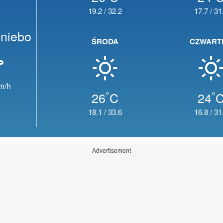
19.2
/
32.2
17.7
/
31
niebo
ŚRODA
CZWART
m/h
°
°
26
C
24
18.1
/
33.6
16.8
/
31
Advertisement