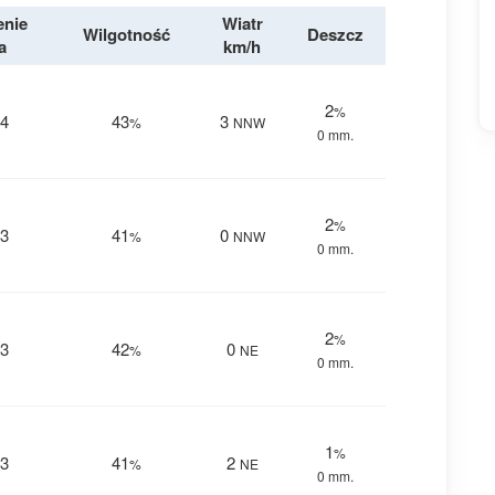
enie
Wiatr
Wilgotność
Deszcz
a
km/h
2
%
4
43
3
%
NNW
0 mm.
2
%
3
41
0
%
NNW
0 mm.
2
%
3
42
0
%
NE
0 mm.
1
%
3
41
2
%
NE
0 mm.