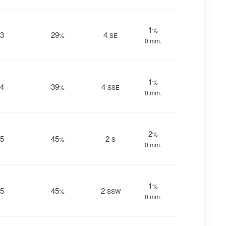
1
%
3
29
4
%
SE
0 mm.
1
%
4
39
4
%
SSE
0 mm.
2
%
5
45
2
%
S
0 mm.
1
%
5
45
2
%
SSW
0 mm.