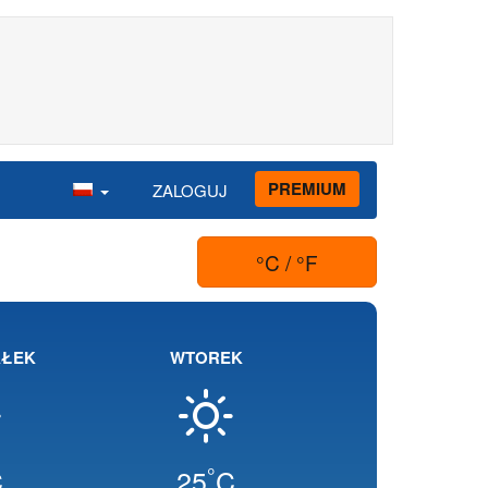
PREMIUM
ZALOGUJ
°C / °F
AŁEK
WTOREK
°
C
25
C