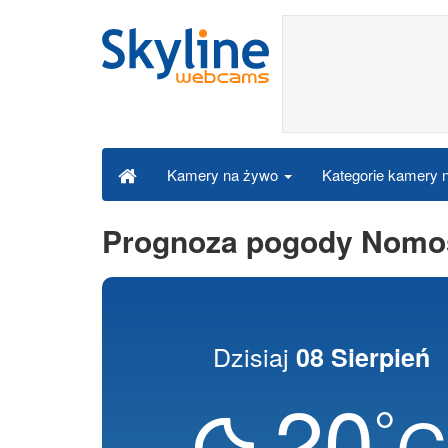
Kategorie kamery
Kamery na żywo
Prognoza pogody Nomos
Dzisiaj
08 Sierpień
20
°
C